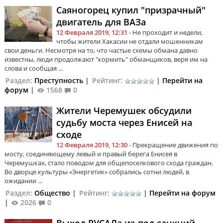
Саяногорец купил "призрачный"
двигатель для ВАЗа
12 Февраля 2019, 12:31
- Не проходит и недели,
чтобы жители Хакасии не отдали мошенникам
свои деньги. Несмотря на то, что частые схемы обмана давно
известны, люди продолжают "кормить" обманщиков, веря им на
слова и сообщая ...
Раздел:
Преступность
|
Рейтинг:
|
Перейти на
форум
|
1568
0
Жители Черемушек обсудили
судьбу моста через Енисей на
сходе
12 Февраля 2019, 12:30
- Прекращение движения по
мосту, соединяющему левый и правый берега Енисея в
Черемушках, стало поводом для общепоселкового схода граждан.
Во дворце культуры «Энергетик» собрались сотни людей, в
ожидании ...
Раздел:
Общество
|
Рейтинг:
|
Перейти на форум
|
2026
0
Выход РУСАЛа из-под санкций