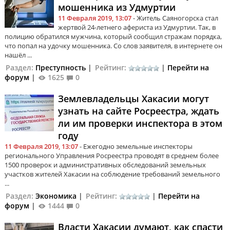
мошенника из Удмуртии
11 Февраля 2019, 13:07
- Житель Саяногорска стал
жертвой 24-летнего афериста из Удмуртии. Так, в
полицию обратился мужчина, который сообщил стражам порядка,
что попал на удочку мошенника. Со слов заявителя, в интернете он
нашёл ...
Раздел:
Преступность
|
Рейтинг:
|
Перейти на
форум
|
1625
0
Землевладельцы Хакасии могут
узнать на сайте Росреестра, ждать
ли им проверки инспектора в этом
году
11 Февраля 2019, 13:07
- Ежегодно земельные инспекторы
регионального Управления Росреестра проводят в среднем более
1500 проверок и административных обследований земельных
участков жителей Хакасии на соблюдение требований земельного
...
Раздел:
Экономика
|
Рейтинг:
|
Перейти на
форум
|
1444
0
Власти Хакасии думают, как спасти