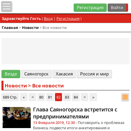
Регистрация
Здравствуйте Гость
(
Вход
|
Регистрация
)
Главная
>
Новости
> Все новости
Везде
Cаяногорск
Хакасия
Россия и мир
Новости
> Все новости
689 Стр.
«
<
80
81
82
83
84
>
»
Глава Саяногорска встретится с
предпринимателями
13 Февраля 2019, 12:30
- Поговорить о проблемах
бизнеса, подвести итоги анкетирования и