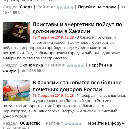
Раздел:
Спорт
|
Рейтинг:
|
Перейти на форум
|
1571
0
Приставы и энергетики пойдут по
должникам в Хакасии
13 Февраля 2019, 12:28
- В Хакасии приставы и
энергетики навестят должников. Совместные
рейдовые мероприятия пройдут в ряде муниципалитетов
республики. Под особым прицелом города и районы – долговые
лидеры по счетам за электричество. ...
Раздел:
Экономика
|
Рейтинг:
|
Перейти на
форум
|
1465
0
В Хакасии становится все больше
почетных доноров России
13 Февраля 2019, 12:28
- 14 февраля нагрудный знак
и удостоверение «Почётный донор России»
получат 11 доноров, из них 7 проживают в Абакане, 1 - в
Черногорске, 3 – в Саяногорске. Нагрудным знаком "Почетный
донор России" ...
Раздел:
Общество
|
Рейтинг:
|
Перейти на форум
|
1605
8