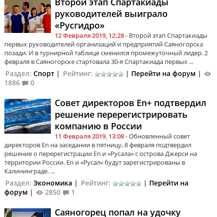
Второй этап Спартакиады
руководителей выиграло
«Русгидро»
12 Февраля 2019, 12:28
- Второй этап Спартакиады
первых руководителей организаций и предприятий Саяногорска
позади. И в турнирной таблице сменился промежуточный лидер. 2
февраля в Саяногорске стартовала 30-я Спартакиада первых ...
Раздел:
Спорт
|
Рейтинг:
|
Перейти на форум
|
1886
0
Совет директоров En+ подтвердил
решение перерегистрировать
компанию в России
11 Февраля 2019, 13:08
- Обновленный совет
директоров En на заседании в пятницу, 8 февраля подтвердил
решение о перерегистрации En и «Русала» с острова Джерси на
территории России. En и «Русал» будут зарегистрированы в
Калининграде. ...
Раздел:
Экономика
|
Рейтинг:
|
Перейти на
форум
|
2850
1
Саяногорец попал на удочку