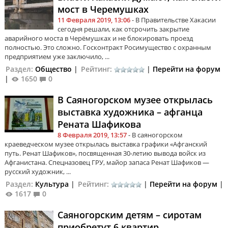
мост в Черемушках
11 Февраля 2019, 13:06
- В Правительстве Хакасии
сегодня решали, как отсрочить закрытие
аварийного моста в Черёмушках и не блокировать проезд
полностью. Это сложно. Госконтракт Росимущество с охранным
предприятием уже заключило, ...
Раздел:
Общество
|
Рейтинг:
|
Перейти на форум
|
1650
0
В Саяногорском музее открылась
выставка художника – афганца
Рената Шафикова
8 Февраля 2019, 13:57
- В саяногорском
краеведческом музее открылась выставка графики «Афганский
путь. Ренат Шафиков», посвященная 30-летию вывода войск из
Афганистана. Спецназовец ГРУ, майор запаса Ренат Шафиков —
русский художник, ...
Раздел:
Культура
|
Рейтинг:
|
Перейти на форум
|
1617
0
Саяногорским детям – сиротам
приобретут 6 квартир