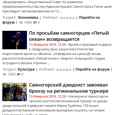
сформировать общественный Совет по развитию
предпринимательства при Администрации Саяногорска Такие цели
преследует запланированная на 13 ...
Раздел:
Экономика
|
Рейтинг:
|
Перейти на
форум
|
1685
0
По просьбам саяногорцев «Пятый
океан» возвращается
13 Февраля 2019, 12:29
- Яркий и красивый подарок
к грядущему Дню защитника Отечества
подготовили артисты «Визита». 24 февраля на сцене ДК вновь
раскатится волнами «Пятый океан». Квартет «Народной» студии
эстрадного вокала «Прима» ...
Раздел:
Культура
|
Рейтинг:
|
Перейти на форум
|
1682
0
Саяногорский дзюдоист завоевал
бронзу на региональном турнире
13 Февраля 2019, 12:29
- Накануне в Черногорске
прошел шестой региональный турнир по дзюдо
среди юношей и девушек памяти Ивана Турбина. 150 юных
дзюдоистов Хакасии в минувшие выходные сошлись на татами
Черногорска чтобы выявить ...