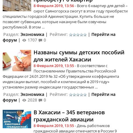
8 Февраля 2019, 13:56
- Всего 6 квартир для детей –
сирот Саяногорска смогут в этом году приобрести
специалисты городской Администрации. Купить больше не
позволят субвенции, которые накануне были озвучены
республикой. В этом ...
Раздел:
Экономика
|
Рейтинг:
|
Перейти на
форум
|
1707
0
Названы суммы детских пособий
для жителей Хакасии
8 Февраля 2019, 13:55
- В соответствии с
Постановлением Правительства Российской
Федерации от 24.01.2019 № 32 «Об утверждении коэффициента
индексации выплат, пособий и компенсаций в 2019 году»
установлен размер индексации государственных ...
Раздел:
Экономика
|
Рейтинг:
|
Перейти на
форум
|
2028
0
В Хакасии – 345 ветеранов
гражданской авиации
8 Февраля 2019, 13:55
- День работников
гражданской авиации отмечается в России 9