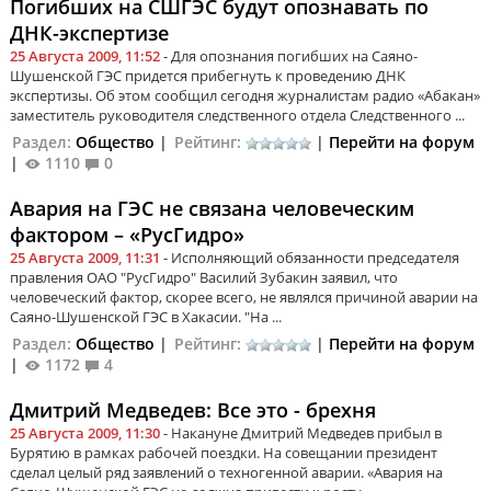
Погибших на СШГЭС будут опознавать по
ДНК-экспертизе
25 Августа 2009, 11:52
- Для опознания погибших на Саяно-
Шушенской ГЭС придется прибегнуть к проведению ДНК
экспертизы. Об этом сообщил сегодня журналистам радио «Абакан»
заместитель руководителя следственного отдела Следственного ...
Раздел:
Общество
|
Рейтинг:
|
Перейти на форум
|
1110
0
Авария на ГЭС не связана человеческим
фактором – «РусГидро»
25 Августа 2009, 11:31
- Исполняющий обязанности председателя
правления ОАО "РусГидро" Василий Зубакин заявил, что
человеческий фактор, скорее всего, не являлся причиной аварии на
Саяно-Шушенской ГЭС в Хакасии. "На ...
Раздел:
Общество
|
Рейтинг:
|
Перейти на форум
|
1172
4
Дмитрий Медведев: Все это - брехня
25 Августа 2009, 11:30
- Накануне Дмитрий Медведев прибыл в
Бурятию в рамках рабочей поездки. На совещании президент
сделал целый ряд заявлений о техногенной аварии. «Авария на