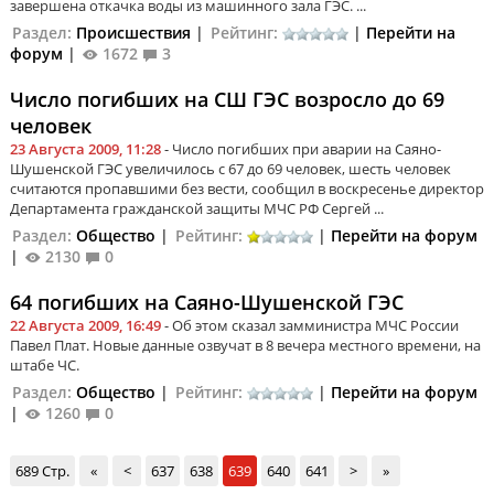
завершена откачка воды из машинного зала ГЭС. ...
Раздел:
Происшествия
|
Рейтинг:
|
Перейти на
форум
|
1672
3
Число погибших на СШ ГЭС возросло до 69
человек
23 Августа 2009, 11:28
- Число погибших при аварии на Саяно-
Шушенской ГЭС увеличилось с 67 до 69 человек, шесть человек
считаются пропавшими без вести, сообщил в воскресенье директор
Департамента гражданской защиты МЧС РФ Сергей ...
Раздел:
Общество
|
Рейтинг:
|
Перейти на форум
|
2130
0
64 погибших на Саяно-Шушенской ГЭС
22 Августа 2009, 16:49
- Об этом сказал замминистра МЧС России
Павел Плат. Новые данные озвучат в 8 вечера местного времени, на
штабе ЧС.
Раздел:
Общество
|
Рейтинг:
|
Перейти на форум
|
1260
0
689 Стр.
«
<
637
638
639
640
641
>
»