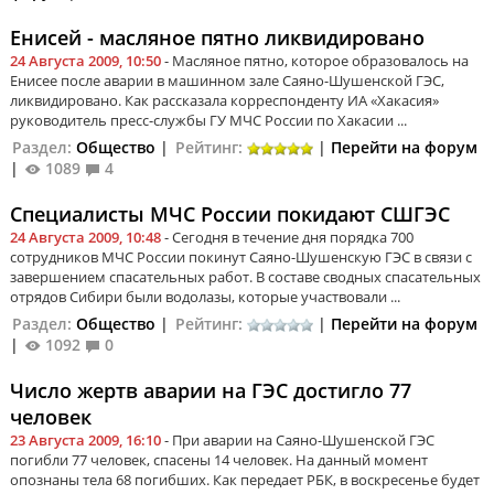
Енисей - масляное пятно ликвидировано
24 Августа 2009, 10:50
- Масляное пятно, которое образовалось на
Енисее после аварии в машинном зале Саяно-Шушенской ГЭС,
ликвидировано. Как рассказала корреспонденту ИА «Хакасия»
руководитель пресс-службы ГУ МЧС России по Хакасии ...
Раздел:
Общество
|
Рейтинг:
|
Перейти на форум
|
1089
4
Специалисты МЧС России покидают СШГЭС
24 Августа 2009, 10:48
- Сегодня в течение дня порядка 700
сотрудников МЧС России покинут Саяно-Шушенскую ГЭС в связи с
завершением спасательных работ. В составе сводных спасательных
отрядов Сибири были водолазы, которые участвовали ...
Раздел:
Общество
|
Рейтинг:
|
Перейти на форум
|
1092
0
Число жертв аварии на ГЭС достигло 77
человек
23 Августа 2009, 16:10
- При аварии на Саяно-Шушенской ГЭС
погибли 77 человек, спасены 14 человек. На данный момент
опознаны тела 68 погибших. Как передает РБК, в воскресенье будет