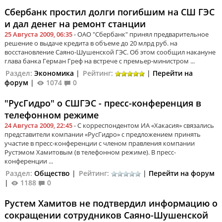
Сбербанк простил долги погибшим на СШ ГЭС
и дал денег на ремонт станции
25 Августа 2009, 06:35
- ОАО "Сбербанк" принял предварительное
решение о выдаче кредита в объеме до 20 млрд руб. на
восстановление Саяно-Шушенской ГЭС. Об этом сообщил накануне
глава банка Герман Греф на встрече с премьер-министром ...
Раздел:
Экономика
|
Рейтинг:
|
Перейти на
форум
|
1074
0
"РусГидро" о СШГЭС - пресс-конференция в
телефонном режиме
24 Августа 2009, 22:45
- С корреспондентом ИА «Хакасия» связались
представители компании «РусГидро» с предложением принять
участие в пресс-конференции с членом правления компании
Рустэмом Хамитовым (в телефонном режиме). В пресс-
конференции ...
Раздел:
Общество
|
Рейтинг:
|
Перейти на форум
|
1188
0
Рустем Хамитов не подтвердил информацию о
сокращении сотрудников Саяно-Шушенской