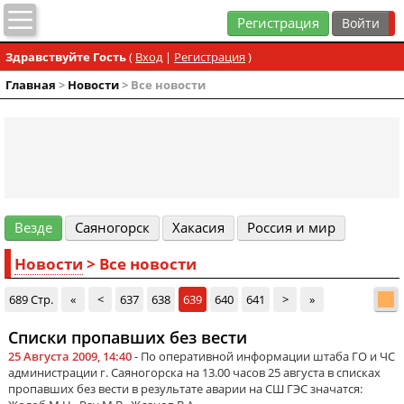
Регистрация
Здравствуйте Гость
(
Вход
|
Регистрация
)
Главная
>
Новости
> Все новости
Везде
Cаяногорск
Хакасия
Россия и мир
Новости
> Все новости
689 Стр.
«
<
637
638
639
640
641
>
»
Списки пропавших без вести
25 Августа 2009, 14:40
- По оперативной информации штаба ГО и ЧС
администрации г. Саяногорска на 13.00 часов 25 августа в списках
пропавших без вести в результате аварии на СШ ГЭС значатся: