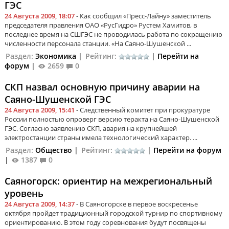
ГЭС
24 Августа 2009, 18:07
- Как сообщил «Пресс-Лайну» заместитель
председателя правления ОАО «РусГидро» Рустем Хамитов, в
последнее время на СШГЭС не проводилась работа по сокращению
численности персонала станции. «На Саяно-Шушенской ...
Раздел:
Экономика
|
Рейтинг:
|
Перейти на
форум
|
2659
0
СКП назвал основную причину аварии на
Саяно-Шушенской ГЭС
24 Августа 2009, 15:41
- Следственный комитет при прокуратуре
России полностью опроверг версию теракта на Саяно-Шушенской
ГЭС. Согласно заявлению СКП, авария на крупнейшей
электростанции страны имела технологический характер. ...
Раздел:
Общество
|
Рейтинг:
|
Перейти на форум
|
1387
0
Саяногорск: ориентир на межрегиональный
уровень
24 Августа 2009, 14:37
- В Саяногорске в первое воскресенье
октября пройдет традиционный городской турнир по спортивному
ориентированию. В этом году соревнования будут посвящены