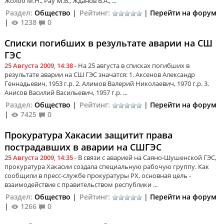
Жолоб М.Н., Рау М.В., Жданов В.А., ...
Раздел:
Общество
|
Рейтинг:
|
Перейти на форум
|
1238
0
Списки погибших в результате аварии на СШ
ГЭС
25 Августа 2009, 14:38
- На 25 августа в списках погибших в
результате аварии на СШ ГЭС значатся: 1. Аксенов Александр
Геннадьевич, 1953 г.р. 2. Алимов Валерий Николаевич, 1970 г.р. 3.
Анисов Василий Васильевич, 1957 г.р. ...
Раздел:
Общество
|
Рейтинг:
|
Перейти на форум
|
7425
0
Прокуратура Хакасии защитит права
пострадавших в аварии на СШГЭС
25 Августа 2009, 14:35
- В связи с аварией на Саяно-Шушенской ГЭС,
прокуратура Хакасии создала специальную рабочую группу. Как
сообщили в пресс-службе прокуратуры РХ, основная цель -
взаимодействие с правительством республики ...
Раздел:
Общество
|
Рейтинг:
|
Перейти на форум
|
1266
0