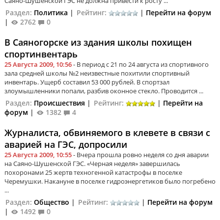
Саяно-Шушенской ГЭС не должна привести к росту ...
Раздел:
Политика
|
Рейтинг:
|
Перейти на форум
|
2762
0
В Саяногорске из здания школы похищен
спортинвентарь
25 Августа 2009, 10:56
- В период с 21 по 24 августа из спортивного
зала средней школы №2 неизвестные похитили спортивный
инвентарь. Ущерб составил 53 000 рублей. В спортзал
злоумышленники попали, разбив оконное стекло. Проводится ...
Раздел:
Происшествия
|
Рейтинг:
|
Перейти на
форум
|
1382
4
Журналиста, обвиняемого в клевете в связи с
аварией на ГЭС, допросили
25 Августа 2009, 10:55
- Вчера прошла ровно неделя со дня аварии
на Саяно-Шушенской ГЭС. «Черная неделя» завершилась
похоронами 25 жертв техногенной катастрофы в поселке
Черемушки. Накануне в поселке гидроэнергетиков было погребено
...
Раздел:
Общество
|
Рейтинг:
|
Перейти на форум
|
1492
0