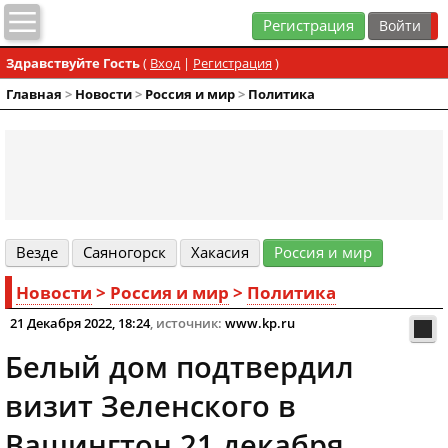
Регистрация
Здравствуйте Гость
(
Вход
|
Регистрация
)
Главная
>
Новости
>
Россия и мир
>
Политика
Везде
Cаяногорск
Хакасия
Россия и мир
Новости
>
Россия и мир
>
Политика
21 Декабря 2022, 18:24
, источник:
www.kp.ru
Белый дом подтвердил
визит Зеленского в
Вашингтон 21 декабря