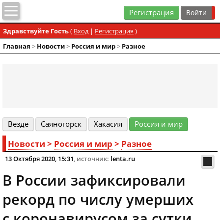
Регистрация
Здравствуйте Гость
(
Вход
|
Регистрация
)
Главная
>
Новости
>
Россия и мир
>
Разное
Везде
Cаяногорск
Хакасия
Россия и мир
Новости
>
Россия и мир
>
Разное
13 Октября 2020, 15:31
, источник:
lenta.ru
В России зафиксировали
рекорд по числу умерших
с коронавирусом за сутки