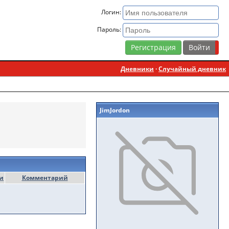
Логин:
Пароль:
Регистрация
Дневники
·
Случайный дневник
JimJordon
и
Комментарий