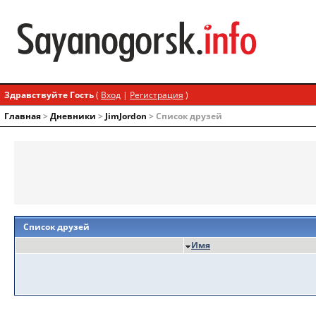
Здравствуйте Гость
(
Вход
|
Регистрация
)
Главная
>
Дневники
>
JimJordon
> Список друзей
Список друзей
Имя