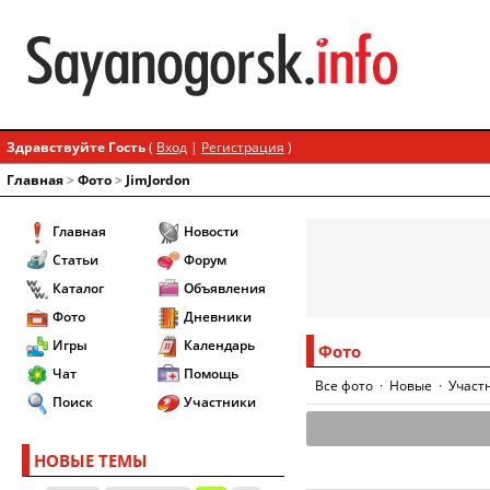
Здравствуйте Гость
(
Вход
|
Регистрация
)
Главная
>
Фото
>
JimJordon
Главная
Новости
Статьи
Форум
Каталог
Объявления
Фото
Дневники
Игры
Календарь
Фото
Чат
Помощь
Все фото
·
Новые
·
Участ
Поиск
Участники
НОВЫЕ ТЕМЫ