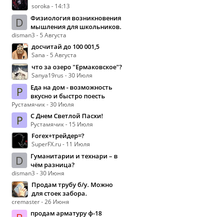
soroka - 14:13
Физиология возникновения
D
мышления для школьников.
disman3 - 5 Августа
досчитай до 100 001,5
Sana - 5 Августа
что за озеро "Ермаковское"?
Sanya19rus - 30 Июля
Еда на дом - возможность
Р
вкусно и быстро поесть
Рустамячик - 30 Июля
С Днем Светлой Пасхи!
Р
Рустамячик - 15 Июля
Forex+трейдер=?
SuperFX.ru - 11 Июля
Гуманитарии и технари – в
D
чём разница?
disman3 - 30 Июня
Продам трубу б/у. Можно
для стоек забора.
cremaster - 26 Июня
продам арматуру ф-18