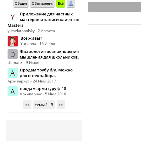
Общие
Объявления
Всё
Приложение для частных
Y
мастеров и записи клиентов
Masters
yuryzlatopolsky - 2 Августа
Все живы?
Yurianna - 16 Июля
Физиология возникновения
D
мышления для школьников.
disman3 - 9 Июля
Продам трубу б/у. Можно
А
для стоек забора.
Архивариус - 24 Июл 2017
продам арматуру ф-18
А
Архивариус - 5 Июл 2016
<<
темы 1 - 5
>>