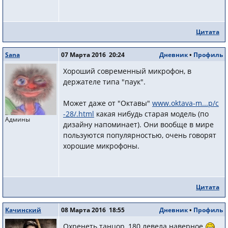
Цитата
Sana
07 Марта 2016 20:24
Дневник
•
Профиль
Хороший современный микрофон, в
держателе типа "паук".
Может даже от "Октавы"
www.oktava-m...p/c
-28/.html
какая нибудь старая модель (по
Админы
дизайну напоминает). Они вообще в мире
пользуются популярностью, очень говорят
хорошие микрофоны.
Цитата
Качинский
08 Марта 2016 18:55
Дневник
•
Профиль
Охренеть танцор, 180 левела наверное