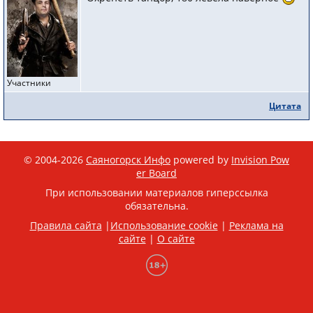
Участники
Цитата
© 2004-2026
Саяногорск Инфо
powered by
Invision Pow
er Board
При использовании материалов гиперссылка
обязательна.
Правила сайта
|
Использование cookie
|
Реклама на
сайте
|
О сайте