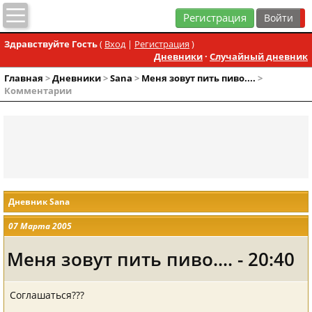
Регистрация
Здравствуйте Гость
(
Вход
|
Регистрация
)
Дневники
·
Случайный дневник
Главная
>
Дневники
>
Sana
>
Меня зовут пить пиво....
>
Комментарии
Дневник Sana
07 Марта 2005
Меня зовут пить пиво.... - 20:40
Соглашаться???