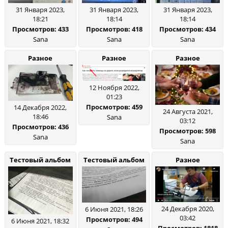
31 Января 2023,
31 Января 2023,
31 Января 2023,
18:21
18:14
18:14
Просмотров: 433
Просмотров: 418
Просмотров: 434
Sana
Sana
Sana
Разное
Разное
Разное
12 Ноября 2022,
01:23
Просмотров: 459
14 Декабря 2022,
24 Августа 2021,
18:46
Sana
03:12
Просмотров: 436
Просмотров: 598
Sana
Sana
Тестовый альбом
Тестовый альбом
Разное
24 Декабря 2020,
6 Июня 2021, 18:26
03:42
Просмотров: 494
6 Июня 2021, 18:32