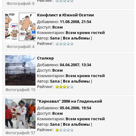
Рейтинг:
Фотографий: 0
Конфликт в Южной Осетии
Добавлено:
11.08.2008, 21:54
Доступ:
Всем
Комментарии:
Всем кроме гостей
Автор:
Sana
[
Все альбомы
]
Рейтинг:
Фотографий: 4
Сталкер
Добавлено:
04.04.2007, 13:34
Доступ:
Всем
Комментарии:
Всем кроме гостей
Автор:
Sana
[
Все альбомы
]
Рейтинг:
Фотографий: 15
"Карнавал" 2006 на Гладенькой
Добавлено:
05.04.2006, 19:54
Доступ:
Всем
Комментарии:
Всем кроме гостей
Автор:
Sana
[
Все альбомы
]
Рейтинг:
Фотографий: 57