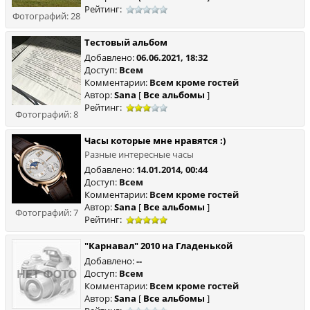
Рейтинг:
Фотографий: 28
Тестовый альбом
Добавлено:
06.06.2021, 18:32
Доступ:
Всем
Комментарии:
Всем кроме гостей
Автор:
Sana
[
Все альбомы
]
Рейтинг:
Фотографий: 8
Часы которые мне нравятся :)
Разные интересные часы
Добавлено:
14.01.2014, 00:44
Доступ:
Всем
Комментарии:
Всем кроме гостей
Автор:
Sana
[
Все альбомы
]
Фотографий: 7
Рейтинг:
"Карнавал" 2010 на Гладенькой
Добавлено:
--
Доступ:
Всем
Комментарии:
Всем кроме гостей
Автор:
Sana
[
Все альбомы
]