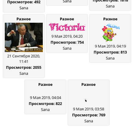
Просмотров: 1818
Sana
Просмотров: 492
Sana
Sana
Разное
Разное
Разное
9 Мая 2019, 04:20
Просмотров: 754
9 Мая 2019, 04:19
Sana
Просмотров: 813
21 Сентября 2020,
Sana
11:41
Просмотров: 2055
Sana
Разное
Разное
9 Мая 2019, 04:04
Просмотров: 822
9 Мая 2019, 03:58
Sana
Просмотров: 769
Sana