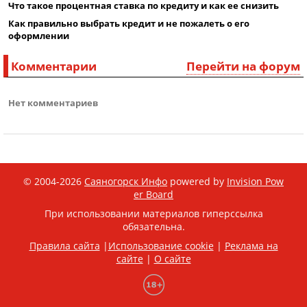
Что такое процентная ставка по кредиту и как ее снизить
Как правильно выбрать кредит и не пожалеть о его
оформлении
Комментарии
Перейти на форум
Нет комментариев
© 2004-2026
Саяногорск Инфо
powered by
Invision Pow
er Board
При использовании материалов гиперссылка
обязательна.
Правила сайта
|
Использование cookie
|
Реклама на
сайте
|
О сайте