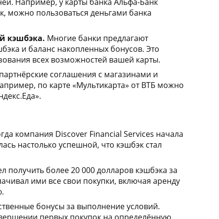
ней. Например, у карты банка Альфа-Банк
рок, можно пользоваться деньгами банка
й кэшбэка.
Многие банки предлагают
бэка и баланс накопленных бонусов. Это
зования всех возможностей вашей карты.
партнёрские соглашения с магазинами и
апример, по карте «Мультикарта» от ВТБ можно
ндекс.Еда».
да компания Discover Financial Services начала
алась настолько успешной, что кэшбэк стал
л получить более 20 000 долларов кэшбэка за
лачивал ими все свои покупки, включая аренду
.
твенные бонусы за выполнение условий.
совершении первых покупок на определённую