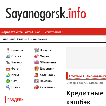
Здравствуйте Гость
(
Вход
|
Регистрация
)
Главная
>
Статьи
>
Экономика
Главная
Новости
Статьи
Форум
Каталог
Объявления
Фото
Дневники
Игры
Календарь
Статьи
>
Экономик
Чат
Помощь
Автор: Георгий Киосакян
Поиск
Участники
Кредитные 
РАЗДЕЛЫ
кэшбэк