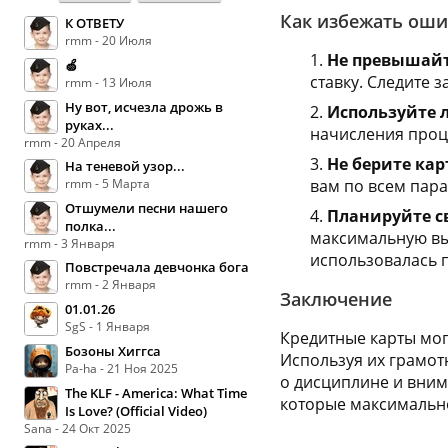
Как избежать оши
К ОТВЕТУ
rmm - 20 Июля
Не превышайт
🍏
ставку. Следите 
rmm - 13 Июля
Ну вот, исчезла дрожь в
Используйте 
руках...
начисления проц
rmm - 20 Апреля
Не берите кар
На теневой узор...
rmm - 5 Марта
вам по всем пар
Отшумели песни нашего
Планируйте с
полка...
максимальную выг
rmm - 3 Января
использовалась п
Повстречала девчонка бога
rmm - 2 Января
Заключение
01.01.26
SgS - 1 Января
Кредитные карты мог
Бозоны Хиггса
Используя их грамот
Pa-ha - 21 Ноя 2025
о дисциплине и вним
The KLF - America: What Time
которые максимальн
Is Love? (Official Video)
Sana - 24 Окт 2025