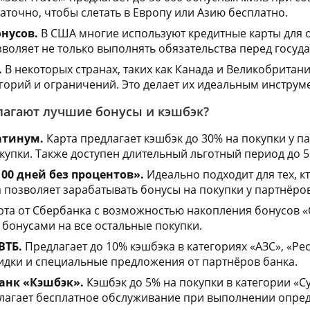
таточно, чтобы слетать в Европу или Азию бесплатно.
нусов.
В США многие используют кредитные карты для 
зволяет не только выполнять обязательства перед госуда
.
В некоторых странах, таких как Канада и Великобритани
егорий и ограничений. Это делает их идеальным инструм
лагают лучшие бонусы и кэшбэк?
атинум.
Карта предлагает кэшбэк до 30% на покупки у п
купки. Также доступен длительный льготный период до 5
00 дней без процентов».
Идеально подходит для тех, к
а позволяет зарабатывать бонусы на покупки у партнёров
та от Сбербанка с возможностью накопления бонусов «С
 бонусами на все остальные покупки.
ВТБ.
Предлагает до 10% кэшбэка в категориях «АЗС», «Р
идки и специальные предложения от партнёров банка.
нк «Кэшбэк».
Кэшбэк до 5% на покупки в категории «Су
длагает бесплатное обслуживание при выполнении опре