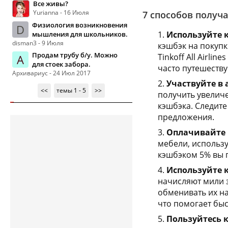
Все живы?
Yurianna - 16 Июля
7 способов получ
Физиология возникновения
D
Используйте 
мышления для школьников.
disman3 - 9 Июля
кэшбэк на покупк
Продам трубу б/у. Можно
Tinkoff All Airli
А
для стоек забора.
часто путешеству
Архивариус - 24 Июл 2017
Участвуйте в
<<
темы 1 - 5
>>
получить увелич
кэшбэка. Следите
предложения.
Оплачивайте 
мебели, использу
кэшбэком 5% вы п
Используйте 
начисляют мили з
обменивать их н
что помогает быс
Пользуйтесь 