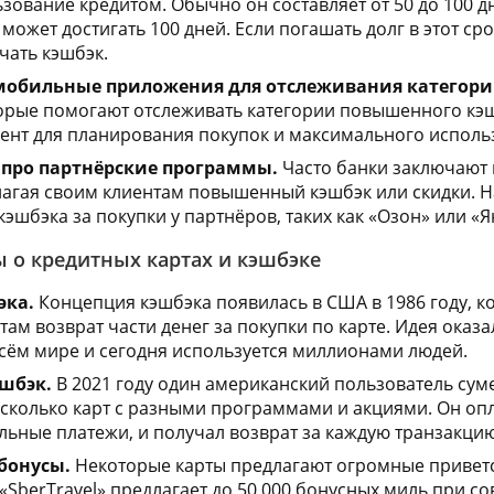
зование кредитом. Обычно он составляет от 50 до 100 д
может достигать 100 дней. Если погашать долг в этот с
чать кэшбэк.
мобильные приложения для отслеживания категори
орые помогают отслеживать категории повышенного кэш
ент для планирования покупок и максимального исполь
 про партнёрские программы.
Часто банки заключают 
лагая своим клиентам повышенный кэшбэк или скидки. Н
кэшбэка за покупки у партнёров, таких как «Озон» или «Я
 о кредитных картах и кэшбэке
эка.
Концепция кэшбэка появилась в США в 1986 году, ког
там возврат части денег за покупки по карте. Идея оказ
сём мире и сегодня используется миллионами людей.
шбэк.
В 2021 году один американский пользователь суме
есколько карт с разными программами и акциями. Он оп
ьные платежи, и получал возврат за каждую транзакцию
бонусы.
Некоторые карты предлагают огромные приветс
«SberTravel» предлагает до 50 000 бонусных миль при 