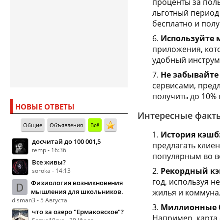
проценты за поль
льготный период 
бесплатно и полу
Используйте 
приложения, кот
удобный инструм
Не забывайте
сервисами, пред
получить до 10% 
НОВЫЕ ОТВЕТЫ
Интересные факты
Общие
Объявления
Всё
История кэшб
досчитай до 100 001,5
предлагать клиен
temp - 16:36
популярным во в
Все живы?
Рекордный кэ
soroka - 14:13
год, используя н
Физиология возникновения
D
мышления для школьников.
жилья и коммунал
disman3 - 5 Августа
Миллионные 
что за озеро "Ермаковское"?
Например, карта 