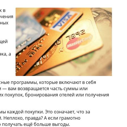
к в
учения
тных
ящей
ка, а
сные программы, которые включают в себя
ги — вам возвращается часть суммы или
их покупок, бронирования отелей или получения
ы каждой покупки. Это означает, что за
. Неплохо, правда? А если грамотно
 получать ещё больше выгоды.