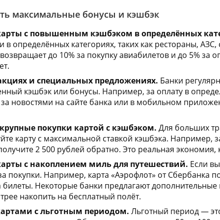
ать максимальные бонусы и кэшбэк
карты с повышенным кэшбэком в определённых кат
и в определённых категориях, таких как рестораны, АЗС
nes возвращает до 10% за покупку авиабилетов и до 5% за 
ет.
 акциях и специальных предложениях.
Банки регулярн
енный кэшбэк или бонусы. Например, за оплату в опред
 за новостями на сайте банка или в мобильном приложе
крупные покупки картой с кэшбэком.
Для больших тра
йте карту с максимальной ставкой кэшбэка. Например, за
олучите 2 500 рублей обратно. Это реальная экономия,
карты с накоплением миль для путешествий.
Если вы
а покупки. Например, карта «Аэрофлот» от Сбербанка п
а билеты. Некоторые банки предлагают дополнительные 
трее накопить на бесплатный полёт.
картами с льготным периодом.
Льготный период — это