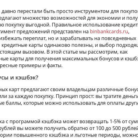
 давно перестали быть просто инструментом для покупо
редлагают множество возможностей для экономии и пол
ую покупку выгодной. Правильное использование креди
ртимент предложений представлен на
binbankcards.ru
,
 избежать переплат, но и зарабатывать на повседневных
се кредитные карты одинаково полезны, и выбор подход
астоящим вызовом. В этой статье мы рассмотрим, как
ные карты для получения максимальных бонусов и кэшбэ
ресные примеры и факты.
усы и кэшбэк?
ных карт предлагают своим владельцам различные бону
или за каждую покупку. Принцип прост: вы тратите день
е баллы, которые можно использовать для оплаты друг
ка с программой кэшбэка может возвращать 1-5% от сумм
рублей вы можете получить обратно от 100 до 500 рублей
гории повышенного кэшбэка и льготные периоды, можно