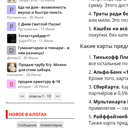
Sanya19rus - 30 Июля
сумму. Этого дос
Еда на дом - возможность
Р
вкусно и быстро поесть
Траты ради бо
Рустамячик - 30 Июля
или мили. Это по
С Днем Светлой Пасхи!
Р
Кэшбэк на всё
Рустамячик - 15 Июля
покупки, без кат
Forex+трейдер=?
SuperFX.ru - 11 Июля
Какие карты пред
Гуманитарии и технари – в
D
чём разница?
Тинькофф Пл
disman3 - 30 Июня
все остальные по
Продам трубу б/у. Можно
для стоек забора.
Альфа-Банк «1
cremaster - 26 Июня
Кроме того, карт
продам арматуру ф-18
В
СберКарта.
Кар
виндом - 26 Июня
партнёров и 0,5%
<<
ответы 1 - 10
>>
Мультикарта 
привилегии — ск
НОВОЕ В БЛОГАХ
Райффайзенба
Также карта пре
Сообщения
Комментарии