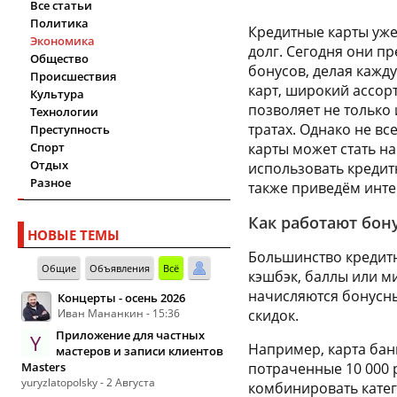
Все статьи
Политика
Кредитные карты уже
Экономика
долг. Сегодня они п
Общество
бонусов, делая кажд
Происшествия
карт, широкий ассо
Культура
позволяет не только
Технологии
тратах. Однако не в
Преступность
Спорт
карты может стать н
Отдых
использовать кредит
Разное
также приведём инте
Как работают бон
НОВЫЕ ТЕМЫ
Большинство кредит
Общие
Объявления
Всё
кэшбэк, баллы или м
начисляются бонусны
Концерты - осень 2026
Иван Мананкин - 15:36
скидок.
Приложение для частных
Y
Например, карта бан
мастеров и записи клиентов
Masters
потраченные 10 000 
yuryzlatopolsky - 2 Августа
комбинировать кате