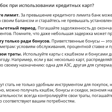
бок при использовании кредитных карт?
е лимит.
За превышение кредитного лимита банк може
за своим балансом и старайтесь не превышать установле
льготный период.
Погашайте задолженность до окончан
ентов. Помните, что даже небольшая задержка может пр
ту только ради бонусов.
Приветственные бонусы — это 
аметрам: условиям обслуживания, процентной ставке и 
вои траты.
Используйте карты с кэшбэком и бонусами д
оду. Например, если у вас несколько карт, распределяйт
о своему назначению: одна для АЗС, другая для супермар
ут стать не только удобным инструментом для покупок, 
но, можно получать кэшбэк, бонусы и скидки, экономя н
ательности: всегда контролируйте свои траты, погашайт
о соответствуют вашим потребностям.