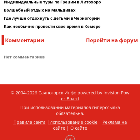
Индивидуальные туры по Греции в Литохоро
Волшебный отдых на Мальдивах
Где лучше отдохнуть с детьми в Черногории
Как необычно провести свое время в Кемере
Комментарии
Перейти на форум
Нет комментариев
© 2004-2026
Саяногорск Инфо
powered by
Invision Pow
er Board
При использовании материалов гиперссылка
обязательна.
Правила сайта
|
Использование cookie
|
Реклама на
сайте
|
О сайте