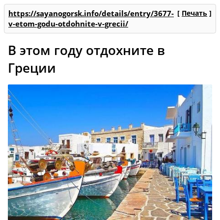
https://sayanogorsk.info/details/entry/3677-
[
Печать
]
v-etom-godu-otdohnite-v-grecii/
В этом году отдохните в
Греции