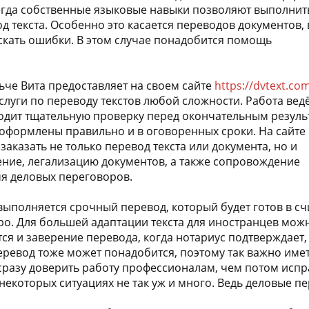
егда собственные языковые навыки позволяют выполнит
д текста. Особенно это касается переводов документов, 
скать ошибки. В этом случае понадобится помощь
че Вита предоставляет на своем сайте
https://dvtext.co
луги по переводу текстов любой сложности. Работа ведё
одит тщательную проверку перед окончательным резуль
 оформлены правильно и в оговоренных сроки. На сайте
заказать не только перевод текста или документа, но и
ние, легализацию документов, а также сопровождение
я деловых переговоров.
ыполняется срочный перевод, который будет готов в с
ро. Для большей адаптации текста для иностранцев мож
ся и заверение перевода, когда нотариус подтверждает,
еревод тоже может понадобится, поэтому так важно име
сразу доверить работу профессионалам, чем потом испра
некоторых ситуациях не так уж и много. Ведь деловые п