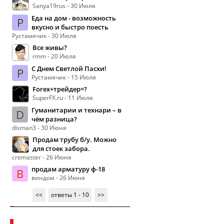
Sanya19rus - 30 Июля
Еда на дом - возможность
Р
вкусно и быстро поесть
Рустамячик - 30 Июля
Все живы?
rmm - 20 Июля
С Днем Светлой Пасхи!
Р
Рустамячик - 15 Июля
Forex+трейдер=?
SuperFX.ru - 11 Июля
Гуманитарии и технари – в
D
чём разница?
disman3 - 30 Июня
Продам трубу б/у. Можно
для стоек забора.
cremaster - 26 Июня
продам арматуру ф-18
В
виндом - 26 Июня
<<
ответы 1 - 10
>>