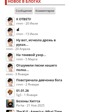
НОВОЕ В БЛОГАХ
Сообщения
Комментарии
К ОТВЕТУ
rmm - 20 Июля
🍏
rmm - 13 Июля
Ну вот, исчезла дрожь в
руках...
rmm - 20 Апреля
На теневой узор...
rmm - 5 Марта
Отшумели песни нашего
полка...
rmm - 3 Января
Повстречала девчонка бога
rmm - 2 Января
01.01.26
SgS - 1 Января
Бозоны Хиггса
Pa-ha - 21 Ноя 2025
The KLF - America: What Time