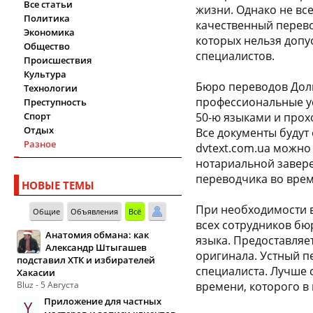
Все статьи
жизни. Однако не вс
Политика
качественный перево
Экономика
которых нельзя допу
Общество
специалистов.
Происшествия
Культура
Бюро переводов Доль
Технологии
профессиональные ус
Преступность
Спорт
50-ю языками и прох
Отдых
Все документы будут
Разное
dvtext.com.ua можно 
нотариальной завере
переводчика во врем
НОВЫЕ ТЕМЫ
При необходимости в
Общие
Объявления
Всё
всех сотрудников бю
Анатомия обмана: как
языка. Предоставляет
Александр Штыгашев
оригинала. Устный п
подставил ХТК и избирателей
специалиста. Лучше 
Хакасии
Bluz - 5 Августа
времени, которого в 
Приложение для частных
Y