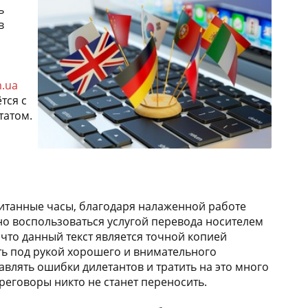
ь
в
m.ua
тся с
татом.
читанные часы, благодаря налаженной работе
но воспользоваться услугой перевода носителем
 что данный текст является точной копией
ть под рукой хорошего и внимательного
влять ошибки дилетантов и тратить на это много
ереговоры никто не станет переносить.