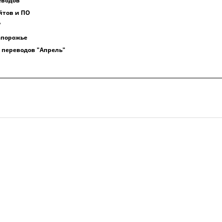
еводов
йтов и ПО
"
апорожье
 переводов "Апрель"