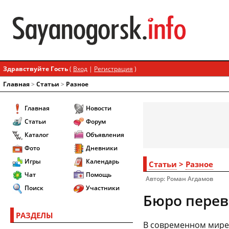
Здравствуйте Гость
(
Вход
|
Регистрация
)
Главная
>
Статьи
>
Разное
Главная
Новости
Статьи
Форум
Каталог
Объявления
Фото
Дневники
Игры
Календарь
Статьи
>
Разное
Чат
Помощь
Автор: Роман Агдамов
Поиск
Участники
Бюро перев
РАЗДЕЛЫ
В современном мире