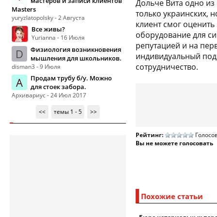
мастеров и записи клиентов
Дольче Вита одно из
Masters
только украинских, 
yuryzlatopolsky - 2 Августа
клиент смог оценить
Все живы?
оборудование для си
Yurianna - 16 Июля
репутацией и на пер
Физиология возникновения
D
индивидуальный подх
мышления для школьников.
сотрудничество.
disman3 - 9 Июля
Продам трубу б/у. Можно
А
для стоек забора.
Архивариус - 24 Июл 2017
<<
темы 1 - 5
>>
Рейтинг:
Голосов
Вы не можете голосовать
Похожие статьи