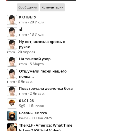
Сообщения
Комментарии
К ОТВЕТУ
rmm - 20 Июля
🍏
rmm - 13 Июля
Ну вот, исчезла дрожь в
руках...
rmm - 20 Апреля
На теневой узор...
rmm - 5 Марта
Отшумели песни нашего
полка...
rmm - 3 Января
Повстречала девчонка бога
rmm - 2 Января
01.01.26
SgS - 1 Января
Бозоны Хиггса
Pa-ha - 21 Ноя 2025
The KLF - America: What Time
Is Love? (Official Video)