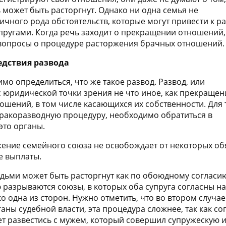
 может быть расторгнут. Однако ни одна семья не
ичного рода обстоятельств, которые могут привести к р
ругами. Когда речь заходит о прекращении отношений,
 вопросы о процедуре расторжения брачных отношений.
дствия развода
мо определиться, что же такое развод. Развод, или
с юридической точки зрения не что иное, как прекращен
ошений, в том числе касающихся их собственности. Для 
ракоразводную процедуру, необходимо обратиться в
это органы.
ение семейного союза не освобождает от некоторых обяз
е выплаты.
дьми может быть расторгнут как по обоюдному согласию
разрываются союзы, в которых оба супруга согласны н
ко одна из сторон. Нужно отметить, что во втором случ
ны судебной власти, эта процедура сложнее, так как сог
ет развестись с мужем, который совершил супружескую и