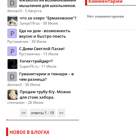
Физиология возникновения
Комментарии
D
мышления для школьников.
disman3 - 5 Августа
Нет комментариев
что за озеро "Ермаковское"?
Sanya19rus - 30 Июля
Еда на дом - возможность
Р
вкусно и быстро поесть
Рустамячик - 30 Июля
С Днем Светлой Пасхи!
Р
Рустамячик - 15 Июля
Forex+трейдер=?
SuperFX.ru - 11 Июля
Гуманитарии и технари – в
D
чём разница?
disman3 - 30 Июня
Продам трубу б/у. Можно
для стоек забора.
cremaster - 26 Июня
<<
ответы 1 - 10
>>
НОВОЕ В БЛОГАХ