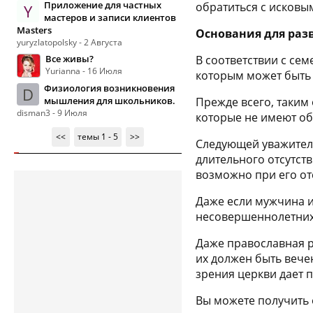
Приложение для частных
обратиться с исковым
Y
мастеров и записи клиентов
Masters
Основания для раз
yuryzlatopolsky - 2 Августа
Все живы?
В соответствии с се
Yurianna - 16 Июля
которым может быть 
Физиология возникновения
D
мышления для школьников.
Прежде всего, таки
disman3 - 9 Июля
которые не имеют об
<<
темы 1 - 5
>>
Следующей уважитель
длительного отсутст
возможно при его от
Даже если мужчина 
несовершеннолетних д
Даже православная р
их должен быть вече
зрения церкви дает 
Вы можете получить 