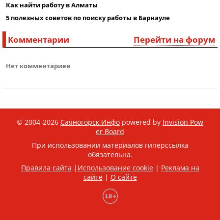
Как найти работу в Алматы
5 полезных советов по поиску работы в Барнауле
Комментарии
Перейти на форум
Нет комментариев
© 2004-2026
Саяногорск Инфо
powered by
Invision Pow
er Board
При использовании материалов гиперссылка
обязательна.
Правила сайта
|
Использование cookie
|
Реклама на
сайте
|
О сайте