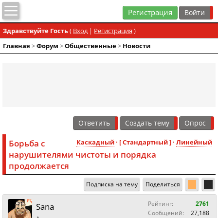
Регистрация
Здравствуйте Гость
(
Вход
|
Регистрация
)
Главная
>
Форум
>
Общественные
>
Новости
Ответить
Создать тему
Опрос
Борьба с
Каскадный
· [ Стандартный ] ·
Линейный
нарушителями чистоты и порядка
продолжается
Подписка на тему
Поделиться
Рейтинг:
2761
Sana
Сообщений:
27,188