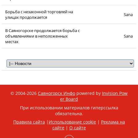
Борьба с незаконной торговлей на
Sana
улицах продолжается
В Саяногорске продолжается борьба с
объявлениями в неположенных
Sana
местах
© 2004-2026
Саяногорск Инфо
powered by
Invision Pow
er Board
При использовании материалов гиперссылка
обязательна.
Правила сайта
|
Использование cookie
|
Реклама на
сайте
|
О сайте