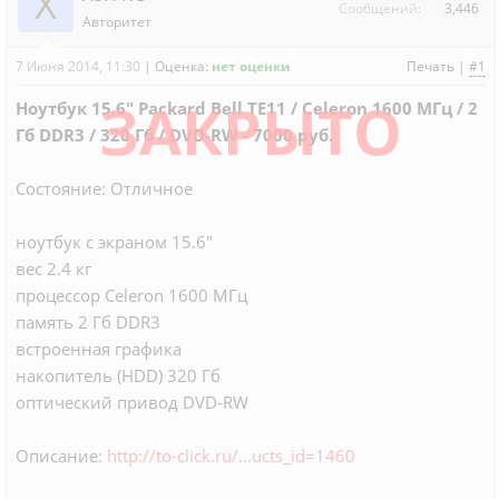
X
Сообщений:
3,446
Авторитет
7 Июня 2014, 11:30
|
Оценка:
нет оценки
Печать
|
#1
ЗАКРЫТО
Ноутбук 15.6" Packard Bell TE11 / Celeron 1600 МГц / 2
Гб DDR3 / 320 Гб / DVD-RW - 7000 руб.
Состояние: Отличное
ноутбук c экраном 15.6"
вес 2.4 кг
процессор Celeron 1600 МГц
память 2 Гб DDR3
встроенная графика
накопитель (HDD) 320 Гб
оптический привод DVD-RW
Описание:
http://to-click.ru/...ucts_id=1460