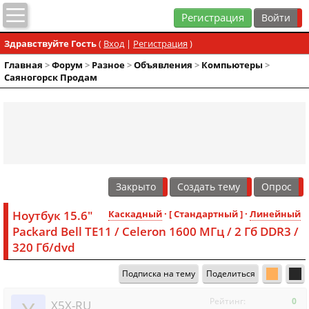
Регистрация
Здравствуйте Гость
(
Вход
|
Регистрация
)
Главная
>
Форум
>
Разное
>
Объявления
>
Компьютеры
>
Саяногорск Продам
Закрыто
Создать тему
Опрос
Ноутбук 15.6"
Каскадный
· [ Стандартный ] ·
Линейный
Packard Bell TE11 / Celeron 1600 МГц / 2 Гб DDR3 /
320 Гб/dvd
Подписка на тему
Поделиться
Рейтинг:
0
X5X-RU