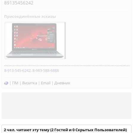
89135456242
Присоединённые эскизы
8-913-545-6242, 8-983-588-6888
|
ПМ
|
Визитка
|
Email
|
Дневник
2 чел. читают эту тему (2 Гостей и 0 Скрытых Пользователей)