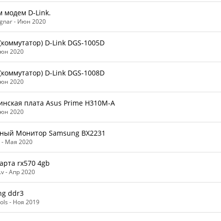
 модем D-Link.
gnar -
Июн 2020
(коммутатор) D-Link DGS-1005D
юн 2020
(коммутатор) D-Link DGS-1008D
юн 2020
нская плата Asus Prime H310М-A
юн 2020
ный Монитор Samsung BX2231
 -
Мая 2020
арта rx570 4gb
v -
Апр 2020
g ddr3
ols -
Ноя 2019