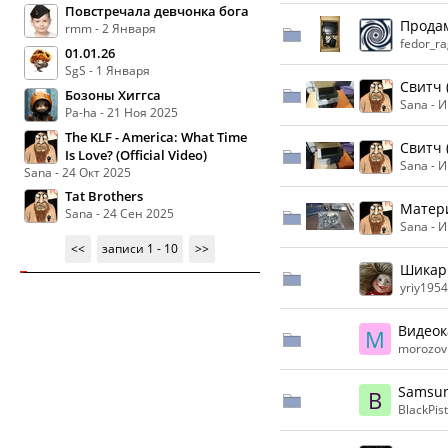
Повстречала девчонка бога
Продам
rmm - 2 Января
fedor_ra
01.01.26
SgS - 1 Января
Свитч 
Бозоны Хиггса
Sana -
И
Pa-ha - 21 Ноя 2025
The KLF - America: What Time
Свитч 
Is Love? (Official Video)
Sana -
И
Sana - 24 Окт 2025
Tat Brothers
Матери
Sana - 24 Сен 2025
Sana -
И
<<
записи 1 - 10
>>
Шикар
yriy1954
Видеок
M
morozov.
Samsun
B
BlackPist