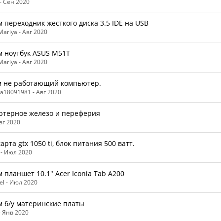
 -
Сен 2020
 переходник жесткого диска 3.5 IDE на USB
ariya -
Авг 2020
 ноутбук ASUS М51Т
ariya -
Авг 2020
 не работающий компьютер.
а18091981 -
Авг 2020
терное железо и переферия
вг 2020
арта gtx 1050 ti, блок питания 500 ватт.
 -
Июл 2020
 планшет 10.1" Acer Iconia Tab A200
el -
Июл 2020
 б/у материнские платы
-
Янв 2020