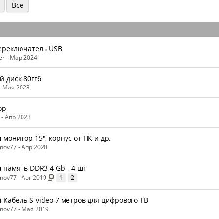
Все
ереключатель USB
er -
Мар 2024
й диск 80ггб
-
Мая 2023
ор
 -
Апр 2023
 монитор 15", корпус от ПК и др.
anov77 -
Апр 2020
 память DDR3 4 Gb - 4 шт
anov77 -
Авг 2019
1
2
 Кабель S-video 7 метров для цифрового ТВ
anov77 -
Мая 2019