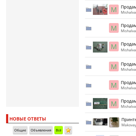
Продам
M
MishaIv
Продам
M
MishaIv
Продам
M
MishaIv
Продам
M
MishaIv
Продам
M
MishaIv
Продам
M
MishaIv
НОВЫЕ ОТВЕТЫ
Принте
Makovay
Общие
Объявления
Всё