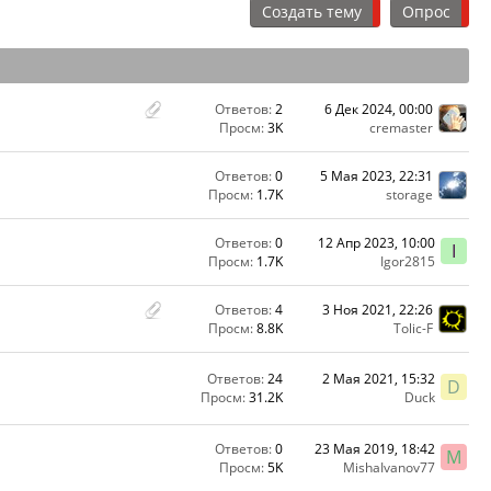
Создать тему
Опрос
Ответов:
2
6 Дек 2024, 00:00
Просм:
3K
cremaster
Ответов:
0
5 Мая 2023, 22:31
Просм:
1.7K
storage
Ответов:
0
12 Апр 2023, 10:00
I
Просм:
1.7K
Igor2815
Ответов:
4
3 Ноя 2021, 22:26
Просм:
8.8K
Tolic-F
Ответов:
24
2 Мая 2021, 15:32
D
Просм:
31.2K
Duck
Ответов:
0
23 Мая 2019, 18:42
M
Просм:
5K
MishaIvanov77