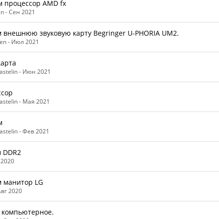
 процессор AMD fx
n -
Сен 2021
 внешнюю звуковую карту Begringer U-PHORIA UM2.
en -
Июл 2021
карта
astelin -
Июн 2021
ссор
astelin -
Мая 2021
м
astelin -
Фев 2021
м DDR2
 2020
 манитор LG
Авг 2020
 компьютерное.