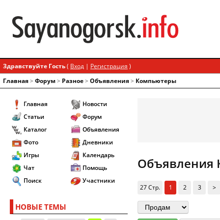
Здравствуйте Гость
(
Вход
|
Регистрация
)
Главная
>
Форум
>
Разное
>
Объявления
>
Компьютеры
Главная
Новости
Статьи
Форум
Каталог
Объявления
Фото
Дневники
Игры
Календарь
Объявления 
Чат
Помощь
Поиск
Участники
27 Стр.
1
2
3
>
НОВЫЕ ТЕМЫ