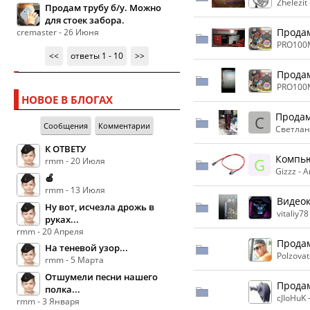
Zhelezit
Продам трубу б/у. Можно
для стоек забора.
Продам
cremaster - 26 Июня
PRO100M
<<
ответы 1 - 10
>>
Продам
PRO100M
НОВОЕ В БЛОГАХ
Продам
С
Сообщения
Комментарии
Светлан
К ОТВЕТУ
Компью
G
rmm - 20 Июля
Gizzz -
А
🍏
rmm - 13 Июля
Видеок
Ну вот, исчезла дрожь в
vitaliy78
руках...
rmm - 20 Апреля
Продам
На теневой узор...
Polzovat
rmm - 5 Марта
Отшумели песни нашего
Продам
полка...
cJIoHuK 
rmm - 3 Января