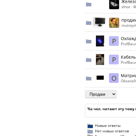
Желез
xfree -
Ф
прода
mutniyvl
Охлажд
P
ProfВас
Кабель
P
ProfВас
Матри
O
Oksana9
%s чел. читают эту тему
Новые ответы
Нет новых ответов