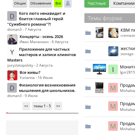
Частные
Компании
Общие
Объявления
Всё
Кого люто ненавидит и
D
Темы фоурма
боится главный герой
"Сужебного романа"?!
disman3 - 7 Августа
КВМ п
cremast
Концерты - осень 2026
Иван Мананкин - 6 Августа
жестки
Приложение для частных
Y
storage 
мастеров и записи клиентов
Masters
yuryzlatopolsky - 2 Августа
Монит
I
Все живы?
Igor2815
Yurianna - 16 Июля
Физиология возникновения
Продам
D
M
мышления для школьников.
MishaIv
disman3 - 9 Июля
Продам
M
<<
темы 1 - 5
>>
MishaIv
Продам
M
MishaIv