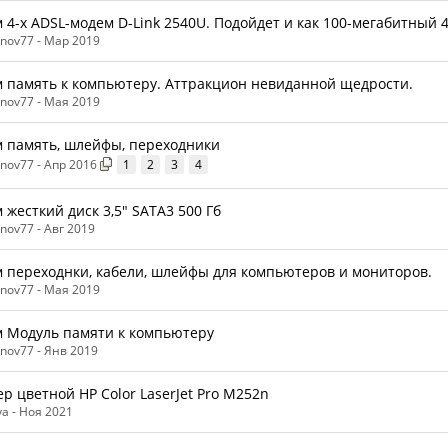
 4-х ADSL-модем D-Link 2540U. Подойдет и как 100-мегабитный 4
anov77 -
Мар 2019
 память к компьютеру. Аттракцион невиданной щедрости.
anov77 -
Мая 2019
 память, шлейфы, переходники
anov77 -
Апр 2016
1
2
3
4
 жесткий диск 3,5" SATA3 500 Гб
anov77 -
Авг 2019
 переходнки, кабели, шлейфы для компьютеров и мониторов.
anov77 -
Мая 2019
 Модуль памяти к компьютеру
anov77 -
Янв 2019
р цветной HP Color LaserJet Pro M252n ​
a -
Ноя 2021