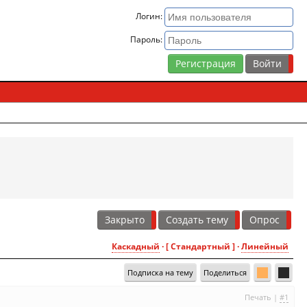
Логин:
Пароль:
Регистрация
Закрыто
Создать тему
Опрос
Каскадный
· [ Стандартный ] ·
Линейный
Подписка на тему
Поделиться
Печать
|
#1