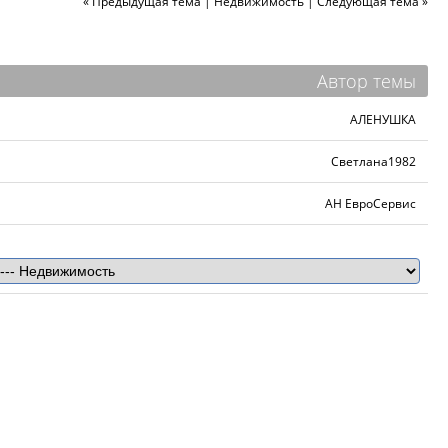
« Предыдущая тема
|
Недвижимость
|
Следующая тема »
Автор темы
АЛЕНУШКА
Светлана1982
АН ЕвроСервис