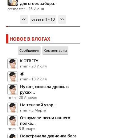
для стоек забора.
cremaster - 26 Июня
<<
ответы 1 - 10
>>
НОВОЕ В БЛОГАХ
Сообщения
Комментарии
К ОТВЕТУ
rmm - 20 Июля
🍏
rmm - 13 Июля
Ну вот, исчезла дрожь в
руках...
rmm - 20 Апреля
На теневой узор...
rmm - 5 Марта
Отшумели песни нашего
полка...
rmm - 3 Января
Повстречала девчонка бога