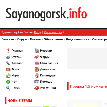
Здравствуйте Гость
(
Вход
|
Регистрация
)
Главная
>
Форум
>
Разное
>
Объявления
>
Недвижимость
>
Саяногор
Главная
Новости
Статьи
Форум
Каталог
Объявления
Фото
Дневники
Игры
Календарь
Чат
Помощь
Продам 1.5 комнат
Поиск
Участники
НОВЫЕ ТЕМЫ
4 