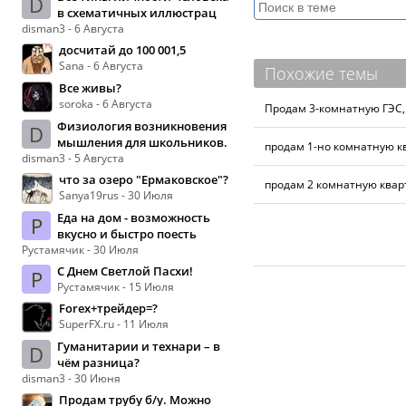
D
в схематичных иллюстрац
disman3 - 6 Августа
досчитай до 100 001,5
Sana - 6 Августа
Похожие темы
Все живы?
soroka - 6 Августа
Продам 3-комнатную ГЭС, 
Физиология возникновения
D
мышления для школьников.
продам 1-но комнатную кв
disman3 - 5 Августа
что за озеро "Ермаковское"?
продам 2 комнатную квар
Sanya19rus - 30 Июля
Еда на дом - возможность
Р
вкусно и быстро поесть
Рустамячик - 30 Июля
С Днем Светлой Пасхи!
Р
Рустамячик - 15 Июля
Forex+трейдер=?
SuperFX.ru - 11 Июля
Гуманитарии и технари – в
D
чём разница?
disman3 - 30 Июня
Продам трубу б/у. Можно