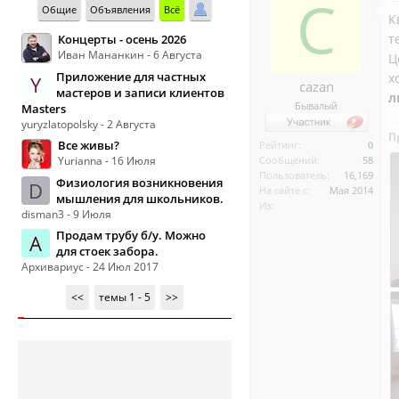
C
Общие
Объявления
Всё
К
т
Концерты - осень 2026
Иван Мананкин - 6 Августа
Ц
Приложение для частных
х
Y
cazan
мастеров и записи клиентов
л
Бывалый
Masters
yuryzlatopolsky - 2 Августа
П
Все живы?
Рейтинг:
0
Yurianna - 16 Июля
Сообщений:
58
Пользователь:
16,169
Физиология возникновения
D
На сайте с:
Мая 2014
мышления для школьников.
Из:
disman3 - 9 Июля
Продам трубу б/у. Можно
А
для стоек забора.
Архивариус - 24 Июл 2017
<<
темы 1 - 5
>>