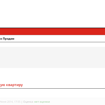
ск Продам
ную квартиру
Июня 2014, 17:55
|
Оценка:
нет оценки