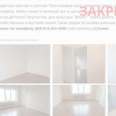
ЗАКР
вартира светлая и уютная. Пластиковые окна, железная дверь, с
елефона. Район тихий и зеленый, все в шаговой доступности. В
ентр Детского Творчества, дом культуры "Визит". Через дорогу 
озяйственных и бытовой химии.Также рядом остановка рабочих а
ично по телефону [B]8-913-543-4398
Собственник.[/B]
Елена
рисоединённые эскизы