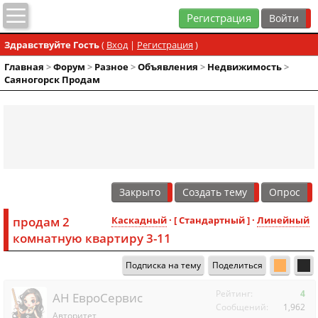
Регистрация
Здравствуйте Гость
(
Вход
|
Регистрация
)
Главная
>
Форум
>
Разное
>
Объявления
>
Недвижимость
>
Саяногорск Продам
Закрыто
Создать тему
Опрос
продам 2
Каскадный
· [ Стандартный ] ·
Линейный
комнатную квартиру 3-11
Подписка на тему
Поделиться
Рейтинг:
4
АН ЕвроСервис
Сообщений:
1,962
Авторитет