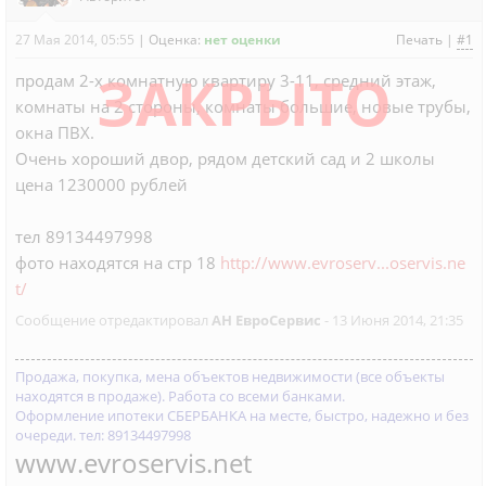
27 Мая 2014, 05:55
|
Оценка:
нет оценки
Печать
|
#1
ЗАКРЫТО
продам 2-х комнатную квартиру 3-11, средний этаж,
комнаты на 2 стороны, комнаты большие, новые трубы,
окна ПВХ.
Очень хороший двор, рядом детский сад и 2 школы
цена 1230000 рублей
тел 89134497998
фото находятся на стр 18
http://www.evroserv...oservis.ne
t/
Сообщение отредактировал
АН ЕвроСервис
- 13 Июня 2014, 21:35
Продажа, покупка, мена объектов недвижимости (все объекты
находятся в продаже). Работа со всеми банками.
Оформление ипотеки СБЕРБАНКА на месте, быстро, надежно и без
очереди. тел: 89134497998
www.evroservis.net