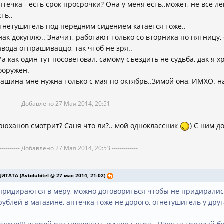
птечка - есть срок просрочки? Она у меня есть..может, не все ле
сть..
гнетушитель под передним сидением катается тоже..
нак докуплю.. Значит, работают только со вторника по пятницу, с
авода отпрашиваццо, так чтоб не зря..
*а как один тут посоветовал, самому съездить не судьба, дак я х
ооружен.
ашина мне нужна только с мая по октябрь..Зимой она, ИМХО. на
----------- Добавлено 27 Мая 2014, 20:51 -------------
рюханов смотрит? Саня что ли?.. мой одноклассник
) С ним д
----------- Добавлено 27 Мая 2014, 20:53 -------------
ЦИТАТА (Avtolubitel @ 27 мая 2014, 21:02)
придираются в меру, можно договориться чтобы не придирались,
рублей в магазине, аптечка тоже не дорого, огнетушитель у друг