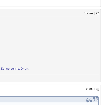
Печать
|
#7
 Качественно. Опыт.
Печать
|
#8