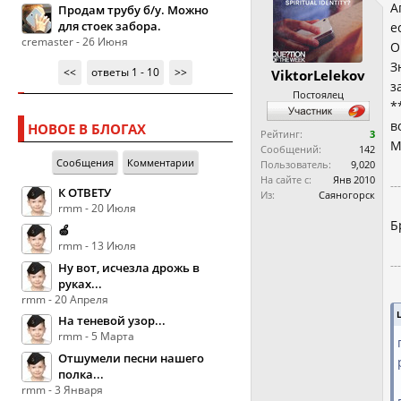
А
Продам трубу б/у. Можно
для стоек забора.
е
cremaster - 26 Июня
О
З
<<
ответы 1 - 10
>>
ViktorLelekov
з
Постоялец
*
в
НОВОЕ В БЛОГАХ
Рейтинг:
3
М
Сообщений:
142
Сообщения
Комментарии
Пользователь:
9,020
На сайте с:
Янв 2010
--
К ОТВЕТУ
Из:
Саяногорск
rmm - 20 Июля
Б
🍏
rmm - 13 Июля
--
Ну вот, исчезла дрожь в
руках...
rmm - 20 Апреля
На теневой узор...
rmm - 5 Марта
Отшумели песни нашего
полка...
rmm - 3 Января