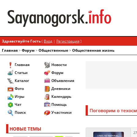
Здравствуйте Гость
(
Вход
|
Регистрация
)
Главная
>
Форум
>
Общественные
>
Общественная жизнь
Главная
Новости
Статьи
Форум
Каталог
Объявления
Фото
Дневники
Игры
Календарь
Чат
Помощь
Поговорим о техос
Поиск
Участники
НОВЫЕ ТЕМЫ
27