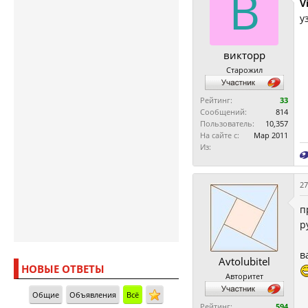
В
V
у
викторр
Старожил
Рейтинг:
33
Сообщений:
814
Пользователь:
10,357
На сайте с:
Мар 2011
Из:
27
п
р
в
Avtolubitel
НОВЫЕ ОТВЕТЫ
Авторитет
Общие
Объявления
Всё
Рейтинг:
594