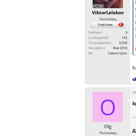
ViktorLelekov
Постоялец
Рейтинг:
3
Сообщений:
142
Пользователь:
9,020
На сайте с:
Янв 2010
Из:
Саяногорск
Б
27
O
Б
--
Olg
Д
Постоялец