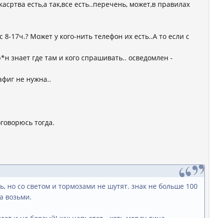
касртва есть,а так,все есть..перечень, может,в правилах
 8-17ч.? Может у кого-нить телефон их есть..А то если с
р*н знает где там и кого спрашивать.. осведомлен -
фиг не нужна..
оговорюсь тогда.
 но со светом и тормозами не шутят. знак не больше 100
а возьми.