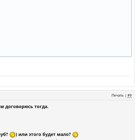
Печать
|
#9
им договорюсь тогда.
руб?
) или этого будет мало?