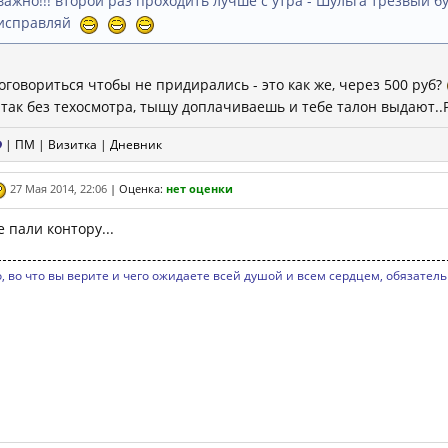
важно!!! второй раз проходить лучше с утра - Шульга трезвый бу
исправляй
оговориться чтобы не придирались - это как же, через 500 руб?
 так без техосмотра, тыщу доплачиваешь и тебе талон выдают..Р
|
ПМ
|
Визитка
|
Дневник
27 Мая 2014, 22:06
|
Оценка:
нет оценки
е пали контору...
о, во что вы верите и чего ожидаете всей душой и всем сердцем, обязатель