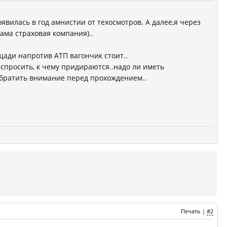
явилась в год амнистии от техосмотров. А далее,я через
ама страховая компания)..
щади напротив АТП вагончик стоит..
асспросить, к чему придираются..надо ли иметь
обратить внимание перед прохождением..
Печать
|
#2