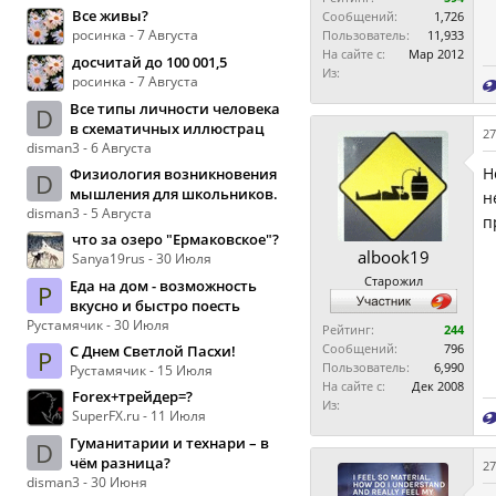
Все живы?
Сообщений:
1,726
росинка - 7 Августа
Пользователь:
11,933
На сайте с:
Мар 2012
досчитай до 100 001,5
Из:
росинка - 7 Августа
Все типы личности человека
D
в схематичных иллюстрац
27
disman3 - 6 Августа
Н
Физиология возникновения
D
мышления для школьников.
н
disman3 - 5 Августа
п
что за озеро "Ермаковское"?
albook19
Sanya19rus - 30 Июля
Старожил
Еда на дом - возможность
Р
вкусно и быстро поесть
Рустамячик - 30 Июля
Рейтинг:
244
Сообщений:
796
С Днем Светлой Пасхи!
Р
Пользователь:
6,990
Рустамячик - 15 Июля
На сайте с:
Дек 2008
Forex+трейдер=?
Из:
SuperFX.ru - 11 Июля
Гуманитарии и технари – в
D
чём разница?
27
disman3 - 30 Июня