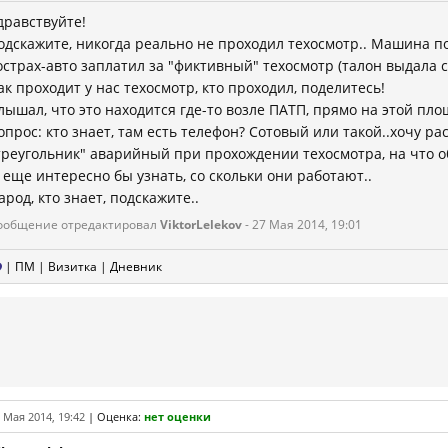
дравствуйте!
одскажите, никогда реально не проходил техосмотр.. Машина по
острах-авто заплатил за "фиктивный" техосмотр (талон выдала с
ак проходит у нас техосмотр, кто проходил, поделитесь!
лышал, что это находится где-то возле ПАТП, прямо на этой пло
опрос: кто знает, там есть телефон? Сотовый или такой..хочу р
треугольник" аварийный при прохождении техосмотра, на что 
 еще интересно бы узнать, со скольки они работают..
арод, кто знает, подскажите..
ообщение отредактировал
ViktorLelekov
- 27 Мая 2014, 19:01
|
ПМ
|
Визитка
|
Дневник
 Мая 2014, 19:42
|
Оценка:
нет оценки