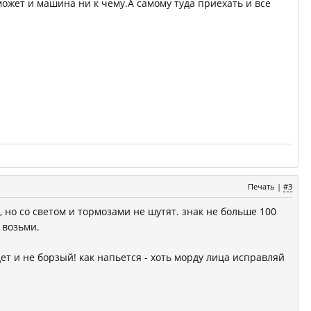
может и машина ни к чему.А самому туда приехать и все
Печать
|
#3
но со светом и тормозами не шутят. знак не больше 100
 возьми.
дет и не борзый! как напьется - хоть морду лица исправляй