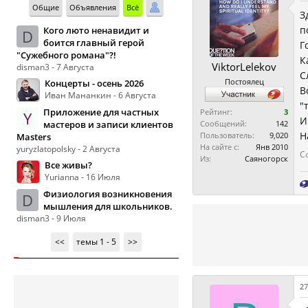
Общие
Объявления
Всё
З
п
Кого люто ненавидит и
D
боится главный герой
Г
"Сужебного романа"?!
К
ViktorLelekov
disman3 - 7 Августа
С
Постоялец
Концерты - осень 2026
В
Иван Мананкин - 6 Августа
"
Приложение для частных
Рейтинг:
3
Y
И
мастеров и записи клиентов
Сообщений:
142
Н
Пользователь:
9,020
Masters
На сайте с:
Янв 2010
yuryzlatopolsky - 2 Августа
С
Из:
Саяногорск
Все живы?
Yurianna - 16 Июля
Физиология возникновения
D
мышления для школьников.
disman3 - 9 Июля
<<
темы 1 - 5
>>
27