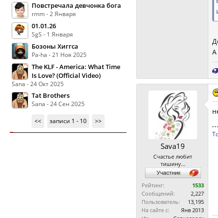
Повстречала девчонка бога
rmm - 2 Января
01.01.26
SgS - 1 Января
Д
Бозоны Хиггса
А
Pa-ha - 21 Ноя 2025
The KLF - America: What Time
Is Love? (Official Video)
Sana - 24 Окт 2025
Tat Brothers
Sana - 24 Сен 2025
н
<<
записи 1 - 10
>>
Т
Sava19
Счастье любит
тишину...
Рейтинг:
1533
Сообщений:
2,227
Пользователь:
13,195
На сайте с:
Янв 2013