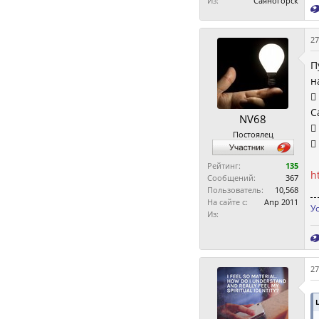
Из:
Саяногорск
27
П
н

С
NV68

Постоялец

Рейтинг:
135
h
Сообщений:
367
Пользователь:
10,568
На сайте с:
Апр 2011
У
Из:
27