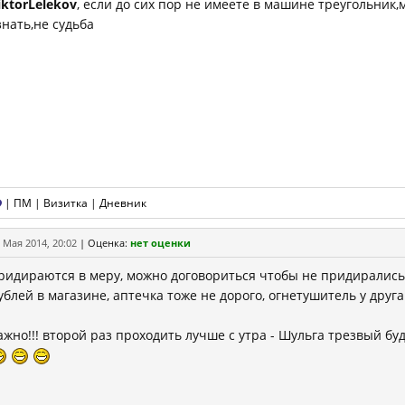
iktorLelekov
, если до сих пор не имеете в машине треугольник,
знать,не судьба
|
ПМ
|
Визитка
|
Дневник
 Мая 2014, 20:02
|
Оценка:
нет оценки
ридираются в меру, можно договориться чтобы не придирались, 
ублей в магазине, аптечка тоже не дорого, огнетушитель у друга
ажно!!! второй раз проходить лучше с утра - Шульга трезвый бу