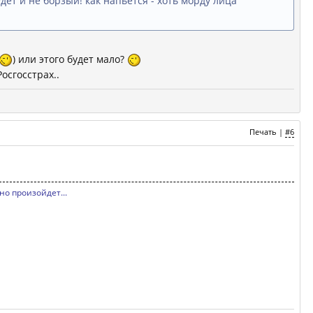
дет и не борзый! как напьется - хоть морду лица
) или этого будет мало?
осгосстрах..
Печать
|
#6
но произойдет...