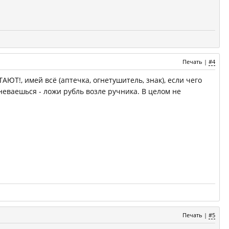
Печать
|
#4
АЮТ!, имей всё (аптечка, огнетушитель, знак), если чего
неваешься - ложи рубль возле ручника. В целом не
Печать
|
#5