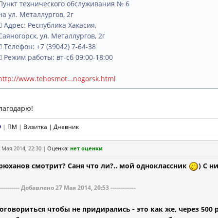
Пункт технического обслуживания № 6
на ул. Металлургов, 2г
 Адрес: Республика Хакасия,
Саяногорск, ул. Металлургов, 2г
 Телефон: +7 (39042) 7-64-38
 Режим работы: вт-сб 09:00-18:00
http://www.tehosmot...nogorsk.html
лагодарю!
|
ПМ
|
Визитка
|
Дневник
 Мая 2014, 22:30
|
Оценка:
нет оценки
рюханов смотрит? Саня что ли?.. мой одноклассник
) С н
----------- Добавлено 27 Мая 2014, 20:53 -------------
оговориться чтобы не придирались - это как же, через 500 