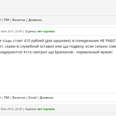
|
ПМ
|
Визитка
|
Дневник
 Мая 2014, 20:09
|
Оценка:
нет оценки
е ссцы, стоит 410 рублей (для шушлаек), в понедельник НЕ РАБОТ
ет, скажи в служебной оставил или ща подвезу, если сильно сом
ридираются! Кста смотрит ща Брюханов - нормальный мужик!
|
ПМ
|
Визитка
|
Email
|
Дневник
 Мая 2014, 20:30
|
Оценка:
нет оценки