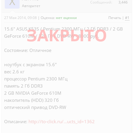
X
Сообщений:
3,446
Авторитет
27 Мая 2014, 09:08
|
Оценка:
нет оценки
Печать
|
#1
ЗАКРЫТО
15.6" ASUS K53S / Pentium 2300 МГц / 2 Гб DDR3 / 2 GB
GeForce 610M / 320 Гб / DVD-RW - 8000 руб.
Состояние: Отличное
ноутбук c экраном 15.6"
вес 2.6 кг
процессор Pentium 2300 МГц
память 2 Гб DDR3
2 GB NVIDIA GeForce 610M
накопитель (HDD) 320 Гб
оптический привод DVD-RW
Описание:
http://to-click.ru/...ucts_id=1362