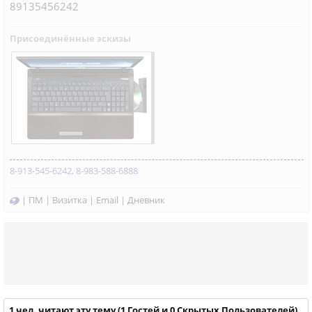
89135456242
Присоединённые эскизы
8-913-545-6242, 8-983-588-6888
|
ПМ
|
Визитка
|
Email
|
Дневник
1 чел. читают эту тему (1 Гостей и 0 Скрытых Пользователей)