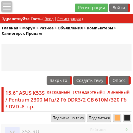
Регистрация
Здравствуйте Гость
(
Вход
|
Регистрация
)
Главная
>
Форум
>
Разное
>
Объявления
>
Компьютеры
>
Саяногорск Продам
Закрыто
Создать тему
Опрос
15.6" ASUS K53S
Каскадный
· [ Стандартный ] ·
Линейный
/ Pentium 2300 МГц/2 Гб DDR3/2 GB 610M/320 Гб
/ DVD -8 т.р.
Подписка на тему
Поделиться
Рейтинг:
0
X5X-RU