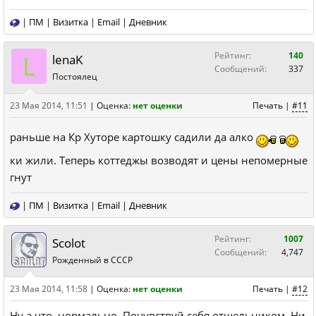
|
ПМ
|
Визитка
|
Email
|
Дневник
L
Рейтинг:
140
lenaK
Сообщений:
337
Постоялец
23 Мая 2014, 11:51
|
Оценка:
нет оценки
Печать
|
#11
раньше на Кр Хуторе картошку садили да алко
ки жили. Теперь коттеджы возводят и цены непомерные
гнут
|
ПМ
|
Визитка
|
Email
|
Дневник
Рейтинг:
1007
Scolot
Сообщений:
4,747
Рожденный в СССР
23 Мая 2014, 11:58
|
Оценка:
нет оценки
Печать
|
#12
Ну а что, нормально. Почувствуй себя отшельником. Ни