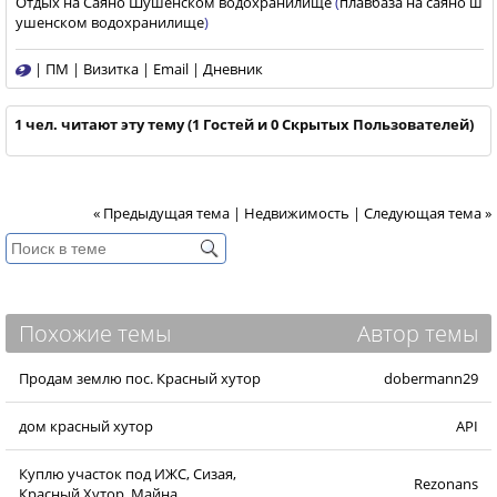
Отдых на Саяно Шушенском водохранилище
(
плавбаза на саяно ш
ушенском водохранилище
)
|
ПМ
|
Визитка
|
Email
|
Дневник
1 чел. читают эту тему (1 Гостей и 0 Скрытых Пользователей)
« Предыдущая тема
|
Недвижимость
|
Следующая тема »
Похожие темы
Автор темы
Продам землю пос. Красный хутор
dobermann29
дом красный хутор
API
Куплю участок под ИЖС, Сизая,
Rezonans
Красный Хутор, Майна.