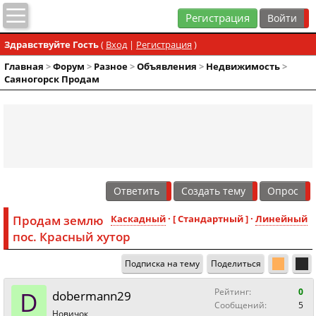
Регистрация
Здравствуйте Гость
(
Вход
|
Регистрация
)
Главная
>
Форум
>
Разное
>
Объявления
>
Недвижимость
>
Саяногорск Продам
Ответить
Создать тему
Опрос
Продам землю
Каскадный
· [ Стандартный ] ·
Линейный
пос. Красный хутор
Подписка на тему
Поделиться
D
Рейтинг:
0
dobermann29
Сообщений:
5
Новичок