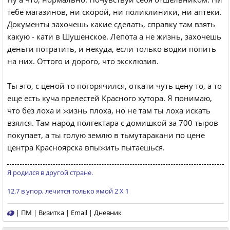
тебе магазинов, ни скорой, ни поликлиники, ни аптеки.
Документы захочешь какие сделать, справку там взять
какую - кати в Шушенское. Лепота а не жизнь, захочешь
деньги потратить, и некуда, если только водки попить
на них. Оттого и дорого, что эксклюзив.
Ты это, с ценой то погорячился, откати чуть цену то, а то
еще есть куча прелестей Красного хутора. Я понимаю,
что без лоха и жизнь плоха, но не там ты лоха искать
взялся. Там народ полгектара с домишкой за 700 тыров
покупает, а ты голую землю в тьмутаракани по цене
центра Красноярска впыжить пытаешься.
Я родился в другой стране.
12.7 в упор, лечится только ямой 2 Х 1
|
ПМ
|
Визитка
|
Email
|
Дневник