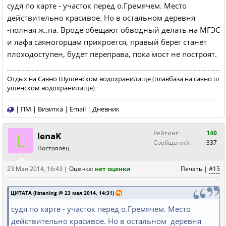
судя по карте - участок перед о.Гремячем. Место
действительно красивое. Но в остальном деревня
-полная ж..па. Вроде обещают обводный делать на МГЭС
и лафа саяногорцам прикроется, правый берег станет
плоходоступен, будет переправа, пока мост не построят.
Отдых на Саяно Шушенском водохранилище
(
плавбаза на саяно ш
ушенском водохранилище
)
|
ПМ
|
Визитка
|
Email
|
Дневник
L
Рейтинг:
140
lenaK
Сообщений:
337
Постоялец
23 Мая 2014, 16:43
|
Оценка:
нет оценки
Печать
|
#15
ЦИТАТА (listening @ 23 мая 2014, 14:31)
судя по карте - участок перед о.Гремячем. Место
действительно красивое. Но в остальном деревня