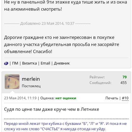
Не ну в панельной 9ти этажке куда тише жить и из окна
на алюминевый смотреть!
------------- Добавлено 23 Мая 2014, 10:37 -------------
Дорогие граждане кто не заинтересован в покупке
данного участка убедительная просьба не засоряйте
объявление! Спасибо!
|
ПМ
|
Визитка
|
Email
|
Дневник
Рейтинг:
79
merlein
Сообщений:
455
Постоялец
23 Мая 2014, 11:19
|
Оценка:
нет оценки
Печать
|
#10
Судя по цене там даже круче чем в Летнике
Передо мной лежат три кубика с буквами "Б", "Л" и "Я". И пока я не
сложу из них слово "СЧАСТЬЕ" я никуда отсюда не уйду.