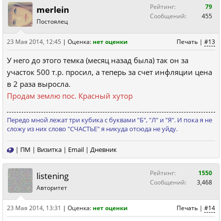
Рейтинг:
79
merlein
Сообщений:
455
Постоялец
23 Мая 2014, 12:45
|
Оценка:
нет оценки
Печать
|
#13
У него до этого темка (месяц назад была) так он за
участок 500 т.р. просил, а теперь за счет инфляции цена
в 2 раза выросла.
Продам землю пос. Красный хутор
Передо мной лежат три кубика с буквами "Б", "Л" и "Я". И пока я не
сложу из них слово "СЧАСТЬЕ" я никуда отсюда не уйду.
|
ПМ
|
Визитка
|
Email
|
Дневник
Рейтинг:
1550
listening
Сообщений:
3,468
Авторитет
23 Мая 2014, 13:31
|
Оценка:
нет оценки
Печать
|
#14