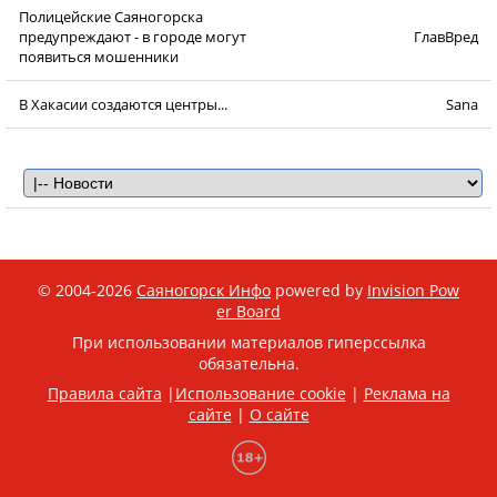
Полицейские Саяногорска
предупреждают - в городе могут
ГлавВред
появиться мошенники
В Хакасии создаются центры...
Sana
© 2004-2026
Саяногорск Инфо
powered by
Invision Pow
er Board
При использовании материалов гиперссылка
обязательна.
Правила сайта
|
Использование cookie
|
Реклама на
сайте
|
О сайте