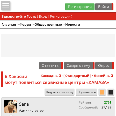
Регистрация
Здравствуйте Гость
(
Вход
|
Регистрация
)
Главная
>
Форум
>
Общественные
>
Новости
Ответить
Создать тему
Опрос
В Хакасии
Каскадный
· [ Стандартный ] ·
Линейный
могут появиться сервисные центры «КАМАЗА»
Подписка на тему
Поделиться
Рейтинг:
2761
Sana
Сообщений:
27,189
Администратор