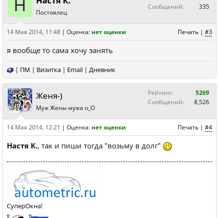
Н
Настя К.
Сообщений:
335
Постоялец
14 Мая 2014, 11:48
|
Оценка:
нет оценки
Печать
|
#3
я вообще то сама хочу занять
|
ПМ
|
Визитка
|
Email
|
Дневник
Рейтинг:
5269
Женя-)
Сообщений:
8,526
Муж Жены мужа о_О
14 Мая 2014, 12:21
|
Оценка:
нет оценки
Печать
|
#4
Настя К.
, так и пиши тогда "возьму в долг"
СуперОкна!