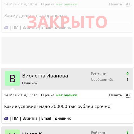
14 Мая 2014, 10:14
|
Оценка:
нет оценки
Печать
|
#1
ЗАКРЫТО
Займу деньги под проценты
|
ПМ
|
Визитка
|
Email
|
Дневник
В
Рейтинг:
0
Виолетта Иванова
Сообщений:
1
Новичок
14 Мая 2014, 11:32
|
Оценка:
нет оценки
Печать
|
#2
Какие условия? надо 200000 тыс рублей срочно!
|
ПМ
|
Визитка
|
Email
|
Дневник
Рейтинг:
8