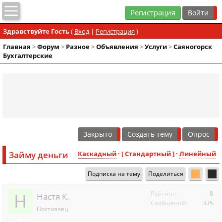
Регистрация
Здравствуйте Гость
(
Вход
|
Регистрация
)
Главная
>
Форум
>
Разное
>
Объявления
>
Услуги
>
Саяногорск
Бухгалтерские
Закрыто
Создать тему
Опрос
Займу деньги
Каскадный
· [ Стандартный ] ·
Линейный
Подписка на тему
Поделиться
Н
Рейтинг:
8
Настя К.
Сообщений:
335
Постоялец