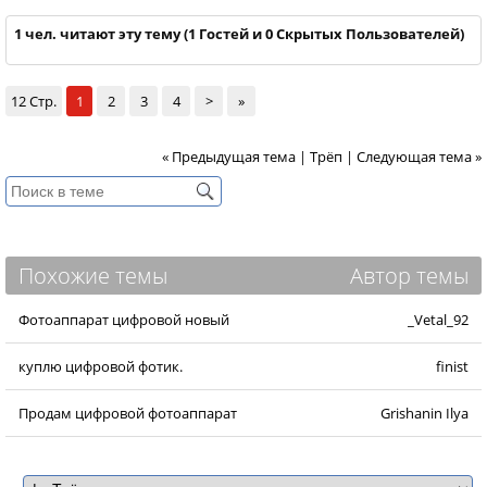
1 чел. читают эту тему (1 Гостей и 0 Скрытых Пользователей)
12 Стр.
1
2
3
4
>
»
« Предыдущая тема
|
Трёп
|
Следующая тема »
Похожие темы
Автор темы
Фотоаппарат цифровой новый
_Vetal_92
куплю цифровой фотик.
finist
Продам цифровой фотоаппарат
Grishanin Ilya