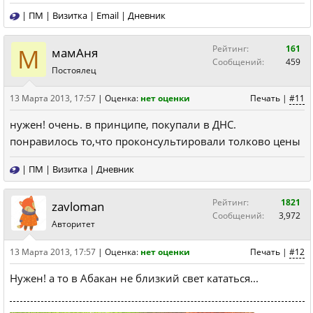
|
ПМ
|
Визитка
|
Email
|
Дневник
М
Рейтинг:
161
мамАня
Сообщений:
459
Постоялец
13 Марта 2013, 17:57
|
Оценка:
нет оценки
Печать
|
#11
нужен! очень. в принципе, покупали в ДНС.
понравилось то,что проконсультировали толково цены
|
ПМ
|
Визитка
|
Дневник
Рейтинг:
1821
zavloman
Сообщений:
3,972
Авторитет
13 Марта 2013, 17:57
|
Оценка:
нет оценки
Печать
|
#12
Нужен! а то в Абакан не близкий свет кататься...