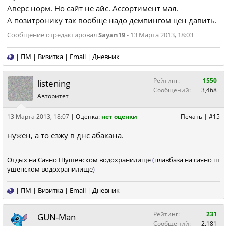
Аверс норм. Но сайт не айс. Ассортимент мал.
А позитронику так вообще надо демпингом цен давить.
Сообщение отредактировал
Sayan19
- 13 Марта 2013, 18:03
|
ПМ
|
Визитка
|
Email
|
Дневник
Рейтинг:
1550
listening
Сообщений:
3,468
Авторитет
13 Марта 2013, 18:07
|
Оценка:
нет оценки
Печать
|
#15
нужен, а то езжу в днс абакана.
Отдых на Саяно Шушенском водохранилище
(
плавбаза на саяно ш
ушенском водохранилище
)
|
ПМ
|
Визитка
|
Email
|
Дневник
Рейтинг:
231
GUN-Man
Сообщений:
2,181