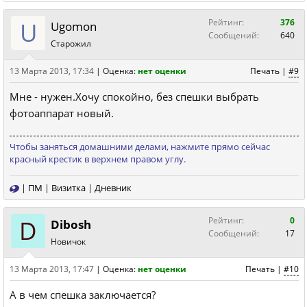
U
Рейтинг:
376
Ugomon
Сообщений:
640
Старожил
13 Марта 2013, 17:34
|
Оценка:
нет оценки
Печать
|
#9
Мне - нужен.Хочу спокойно, без спешки выбрать
фотоаппарат новый.
Чтобы заняться домашними делами, нажмите прямо сейчас
красный крестик в верхнем правом углу.
|
ПМ
|
Визитка
|
Дневник
D
Рейтинг:
0
Dibosh
Сообщений:
17
Новичок
13 Марта 2013, 17:47
|
Оценка:
нет оценки
Печать
|
#10
А в чем спешка заключается?