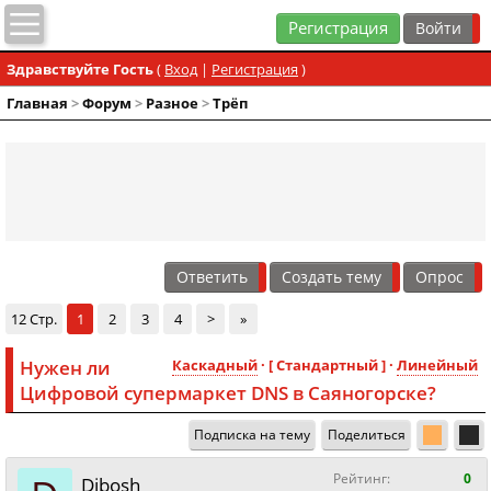
Регистрация
Здравствуйте Гость
(
Вход
|
Регистрация
)
Главная
>
Форум
>
Разное
>
Трёп
Ответить
Создать тему
Опрос
12 Стр.
1
2
3
4
>
»
Нужен ли
Каскадный
· [ Стандартный ] ·
Линейный
Цифровой супермаркет DNS в Саяногорске?
Подписка на тему
Поделиться
Рейтинг:
0
Dibosh