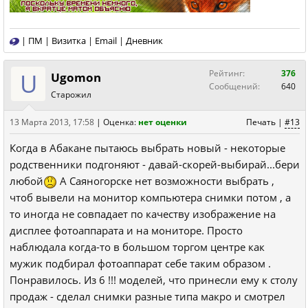
|
ПМ
|
Визитка
|
Email
|
Дневник
U
Рейтинг:
376
Ugomon
Сообщений:
640
Старожил
13 Марта 2013, 17:58
|
Оценка:
нет оценки
Печать
|
#13
Когда в Абакане пытаюсь выбрать новый - некоторые
родственники подгоняют - давай-скорей-выбирай...бери
любой
А Саяногорске нет возможности выбрать ,
чтоб вывели на монитор компьютера снимки потом , а
то иногда не совпадает по качеству изображение на
дисплее фотоаппарата и на мониторе. Просто
наблюдала когда-то в большом торгом центре как
мужик подбирал фотоаппарат себе таким образом .
Понравилось. Из 6 !!! моделей, что принесли ему к столу
продаж - сделал снимки разные типа макро и смотрел