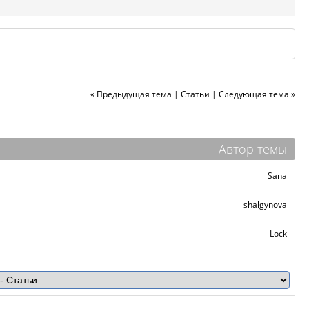
« Предыдущая тема
|
Статьи
|
Следующая тема »
Автор темы
Sana
shalgynova
Lock