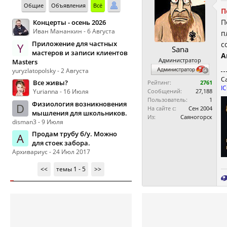
Общие
Объявления
Всё
П
П
Концерты - осень 2026
Иван Мананкин - 6 Августа
п
Приложение для частных
с
Y
Sana
мастеров и записи клиентов
А
Администратор
Masters
yuryzlatopolsky - 2 Августа
С
Все живы?
Рейтинг:
2761
I
Yurianna - 16 Июля
Сообщений:
27,188
Пользователь:
1
Физиология возникновения
D
На сайте с:
Сен 2004
мышления для школьников.
Из:
Саяногорск
disman3 - 9 Июля
Продам трубу б/у. Можно
А
для стоек забора.
Архивариус - 24 Июл 2017
<<
темы 1 - 5
>>