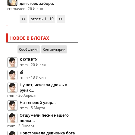
для стоек забора.
cremaster - 26 Июня
<<
ответы 1 - 10
>>
НОВОЕ В БЛОГАХ
Сообщения
Комментарии
К ОТВЕТУ
rmm - 20 Июля
🍏
rmm - 13 Июля
Ну вот, исчезла дрожь в
руках...
rmm - 20 Апреля
На теневой узор...
rmm - 5 Марта
Отшумели песни нашего
полка...
rmm - 3 Января
Повстречала девчонка бога