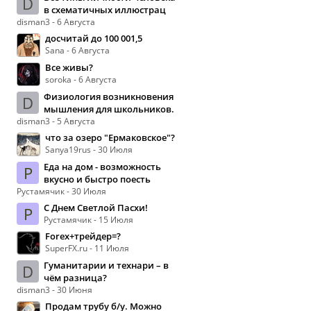
D
в схематичных иллюстрац
disman3 - 6 Августа
досчитай до 100 001,5
Sana - 6 Августа
Все живы?
soroka - 6 Августа
Физиология возникновения
D
мышления для школьников.
disman3 - 5 Августа
что за озеро "Ермаковское"?
Sanya19rus - 30 Июля
Еда на дом - возможность
Р
вкусно и быстро поесть
Рустамячик - 30 Июля
С Днем Светлой Пасхи!
Р
Рустамячик - 15 Июля
Forex+трейдер=?
SuperFX.ru - 11 Июля
Гуманитарии и технари – в
D
чём разница?
disman3 - 30 Июня
Продам трубу б/у. Можно