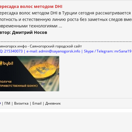
ересадка волос методом DHI
ересадка волос методом DHI в Турции сегодня рассматривается
лотность и естественную линию роста без заметных следов вме
овременными технологиями ...
втор: Дмитрий Носов
аяногорск инфо - Саяногорский городской сайт
CQ: 215340073 | e-mail: admin@sayanogorsk.info | Skype / Telegram: mrSana19
|
ПМ
|
Визитка
|
Email
|
Дневник