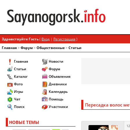
Здравствуйте Гость
(
Вход
|
Регистрация
)
Главная
>
Форум
>
Общественные
>
Статьи
Главная
Новости
Статьи
Форум
Каталог
Объявления
Фото
Дневники
Игры
Календарь
Чат
Помощь
Пересадка волос ме
Поиск
Участники
НОВЫЕ ТЕМЫ
12