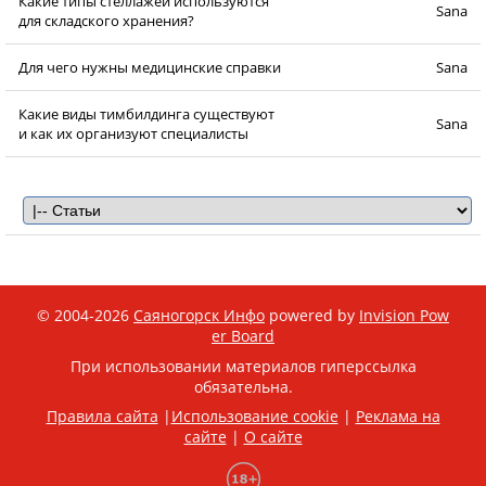
Какие типы стеллажей используются
Sana
для складского хранения?
Для чего нужны медицинские справки
Sana
Какие виды тимбилдинга существуют
Sana
и как их организуют специалисты
© 2004-2026
Саяногорск Инфо
powered by
Invision Pow
er Board
При использовании материалов гиперссылка
обязательна.
Правила сайта
|
Использование cookie
|
Реклама на
сайте
|
О сайте