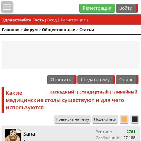
Регистрация
Здравствуйте Гость
(
Вход
|
Регистрация
)
Главная
>
Форум
>
Общественные
>
Статьи
Ответить
Создать тему
Опрос
Какие
Каскадный
· [ Стандартный ] ·
Линейный
медицинские столы существуют и для чего
используются
Подписка на тему
Поделиться
Рейтинг:
2761
Sana
Сообщений:
27,188