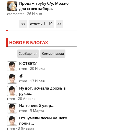
Продам трубу б/у. Можно
для стоек забора.
cremaster - 26 Июня
<<
ответы 1 - 10
>>
НОВОЕ В БЛОГАХ
Сообщения
Комментарии
К ОТВЕТУ
rmm - 20 Июля
🍏
rmm - 13 Июля
Ну вот, исчезла дрожь в
руках...
rmm - 20 Апреля
На теневой узор...
rmm - 5 Марта
Отшумели песни нашего
полка...
rmm - 3 Января