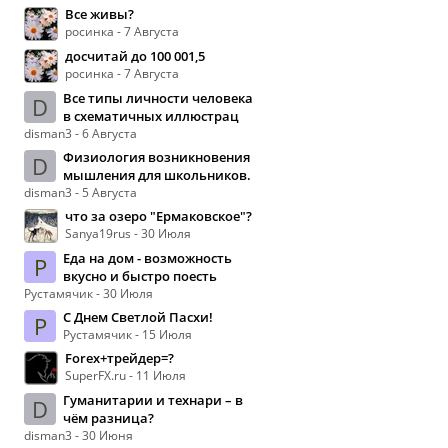
Все живы?
росинка - 7 Августа
досчитай до 100 001,5
росинка - 7 Августа
Все типы личности человека
D
в схематичных иллюстрац
disman3 - 6 Августа
Физиология возникновения
D
мышления для школьников.
disman3 - 5 Августа
что за озеро "Ермаковское"?
Sanya19rus - 30 Июля
Еда на дом - возможность
Р
вкусно и быстро поесть
Рустамячик - 30 Июля
С Днем Светлой Пасхи!
Р
Рустамячик - 15 Июля
Forex+трейдер=?
SuperFX.ru - 11 Июля
Гуманитарии и технари – в
D
чём разница?
disman3 - 30 Июня