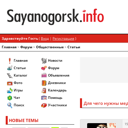
Здравствуйте Гость
(
Вход
|
Регистрация
)
Главная
>
Форум
>
Общественные
>
Статьи
Главная
Новости
Статьи
Форум
Каталог
Объявления
Фото
Дневники
Игры
Календарь
Чат
Помощь
Для чего нужны ме
Поиск
Участники
НОВЫЕ ТЕМЫ
15