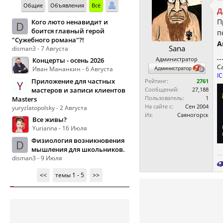
Общие
Объявления
Всё
Д
П
Кого люто ненавидит и
D
боится главный герой
п
"Сужебного романа"?!
А
Sana
disman3 - 7 Августа
Администратор
Концерты - осень 2026
С
Иван Мананкин - 6 Августа
I
Приложение для частных
Рейтинг:
2761
Y
мастеров и записи клиентов
Сообщений:
27,188
Пользователь:
1
Masters
На сайте с:
Сен 2004
yuryzlatopolsky - 2 Августа
Из:
Саяногорск
Все живы?
Yurianna - 16 Июля
Физиология возникновения
D
мышления для школьников.
disman3 - 9 Июля
<<
темы 1 - 5
>>