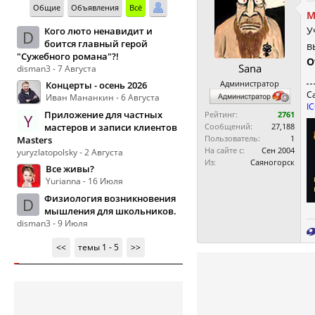
Общие
Объявления
Всё
М
У
Кого люто ненавидит и
D
боится главный герой
в
"Сужебного романа"?!
О
Sana
disman3 - 7 Августа
Администратор
Концерты - осень 2026
С
Иван Мананкин - 6 Августа
I
Приложение для частных
Рейтинг:
2761
Y
мастеров и записи клиентов
Сообщений:
27,188
Пользователь:
1
Masters
На сайте с:
Сен 2004
yuryzlatopolsky - 2 Августа
Из:
Саяногорск
Все живы?
Yurianna - 16 Июля
Физиология возникновения
D
мышления для школьников.
disman3 - 9 Июля
<<
темы 1 - 5
>>