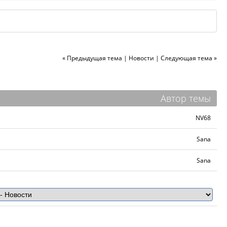
« Предыдущая тема
|
Новости
|
Следующая тема »
Автор темы
NV68
Sana
Sana