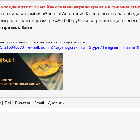
олодая артистка из Хакасии выиграла грант на съемки эт
частница ансамбля «Звоны» Анастасия Кочергина стала победи
ыиграла грант в размере 450 000 рублей на реализацию своего т
тправил: Sana
аяногорск инфо - Саяногорский городской сайт
CQ: 215340073 | e-mail: admin@sayanogorsk.info | Skype / Telegram: mrSana19
|
ПМ
|
Визитка
|
Email
|
Дневник