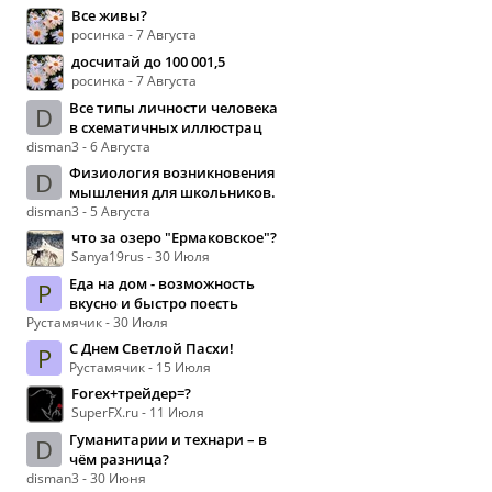
Все живы?
росинка - 7 Августа
досчитай до 100 001,5
росинка - 7 Августа
Все типы личности человека
D
в схематичных иллюстрац
disman3 - 6 Августа
Физиология возникновения
D
мышления для школьников.
disman3 - 5 Августа
что за озеро "Ермаковское"?
Sanya19rus - 30 Июля
Еда на дом - возможность
Р
вкусно и быстро поесть
Рустамячик - 30 Июля
С Днем Светлой Пасхи!
Р
Рустамячик - 15 Июля
Forex+трейдер=?
SuperFX.ru - 11 Июля
Гуманитарии и технари – в
D
чём разница?
disman3 - 30 Июня