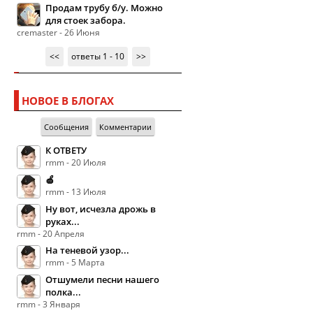
Продам трубу б/у. Можно
для стоек забора.
cremaster - 26 Июня
<<
ответы 1 - 10
>>
НОВОЕ В БЛОГАХ
Сообщения
Комментарии
К ОТВЕТУ
rmm - 20 Июля
🍏
rmm - 13 Июля
Ну вот, исчезла дрожь в
руках...
rmm - 20 Апреля
На теневой узор...
rmm - 5 Марта
Отшумели песни нашего
полка...
rmm - 3 Января