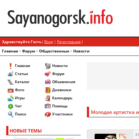
Здравствуйте Гость
(
Вход
|
Регистрация
)
Главная
>
Форум
>
Общественные
>
Новости
Главная
Новости
Статьи
Форум
Каталог
Объявления
Фото
Дневники
Игры
Календарь
Чат
Помощь
Молодая артистка и
Поиск
Участники
НОВЫЕ ТЕМЫ
21