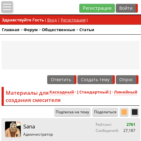
Регистрация
Здравствуйте Гость
(
Вход
|
Регистрация
)
Главная
>
Форум
>
Общественные
>
Статьи
Ответить
Создать тему
Опрос
Материалы для
Каскадный
· [ Стандартный ] ·
Линейный
создания смесителя
Подписка на тему
Поделиться
Рейтинг:
2761
Sana
Сообщений:
27,187
Администратор