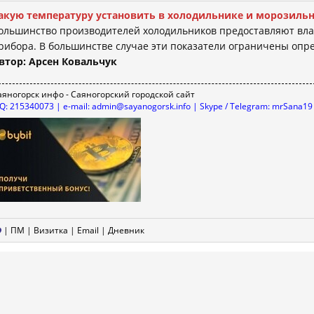
акую температуру установить в холодильнике и морозиль
ольшинство производителей холодильников предоставляют вла
рибора. В большинстве случае эти показатели ограничены опре
втор: Арсен Ковальчук
аяногорск инфо - Саяногорский городской сайт
CQ: 215340073 | e-mail: admin@sayanogorsk.info | Skype / Telegram: mrSana19
|
ПМ
|
Визитка
|
Email
|
Дневник