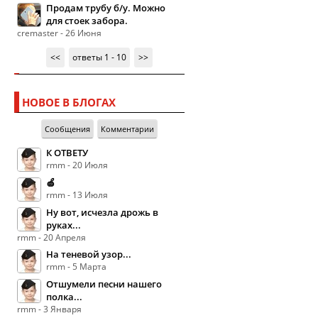
Продам трубу б/у. Можно
для стоек забора.
cremaster - 26 Июня
<<
ответы 1 - 10
>>
НОВОЕ В БЛОГАХ
Сообщения
Комментарии
К ОТВЕТУ
rmm - 20 Июля
🍏
rmm - 13 Июля
Ну вот, исчезла дрожь в
руках...
rmm - 20 Апреля
На теневой узор...
rmm - 5 Марта
Отшумели песни нашего
полка...
rmm - 3 Января