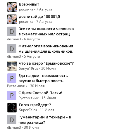
Все живы?
росинка - 7 Августа
досчитай до 100 001,5
росинка - 7 Августа
Все типы личности человека
D
в схематичных иллюстрац
disman3 - 6 Августа
Физиология возникновения
D
мышления для школьников.
disman3 - 5 Августа
что за озеро "Ермаковское"?
Sanya19rus - 30 Июля
Еда на дом - возможность
Р
вкусно и быстро поесть
Рустамячик - 30 Июля
С Днем Светлой Пасхи!
Р
Рустамячик - 15 Июля
Forex+трейдер=?
SuperFX.ru - 11 Июля
Гуманитарии и технари – в
D
чём разница?
disman3 - 30 Июня