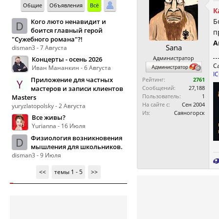
Общие
Объявления
Всё
К
Б
Кого люто ненавидит и
D
боится главный герой
п
"Сужебного романа"?!
А
Sana
disman3 - 7 Августа
Администратор
Концерты - осень 2026
С
Иван Мананкин - 6 Августа
I
Приложение для частных
Рейтинг:
2761
Y
мастеров и записи клиентов
Сообщений:
27,188
Пользователь:
1
Masters
На сайте с:
Сен 2004
yuryzlatopolsky - 2 Августа
Из:
Саяногорск
Все живы?
Yurianna - 16 Июля
Физиология возникновения
D
мышления для школьников.
disman3 - 9 Июля
<<
темы 1 - 5
>>