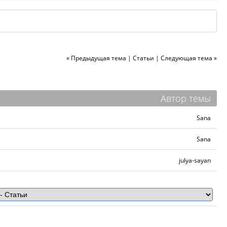
« Предыдущая тема
|
Статьи
|
Следующая тема »
Автор темы
Sana
Sana
julya-sayan