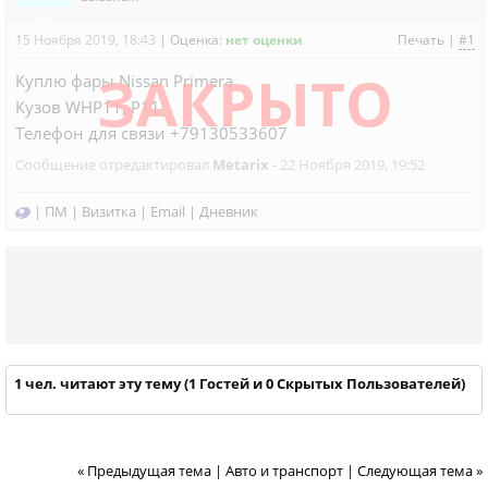
15 Ноября 2019, 18:43
|
Оценка:
нет оценки
Печать
|
#1
ЗАКРЫТО
Куплю фары Nissan Primera
Кузов WHP11, P11
Телефон для связи +79130533607
Сообщение отредактировал
Metarix
- 22 Ноября 2019, 19:52
|
ПМ
|
Визитка
|
Email
|
Дневник
1 чел. читают эту тему (1 Гостей и 0 Скрытых Пользователей)
« Предыдущая тема
|
Авто и транспорт
|
Следующая тема »