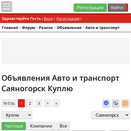
Регистрация
Здравствуйте Гость
(
Вход
|
Регистрация
)
Главная
>
Форум
>
Разное
>
Объявления
>
Авто и транспорт
Объявления Авто и транспорт
Саяногорск Куплю
16 Стр.
1
2
3
>
»
Частные
Компании
Все