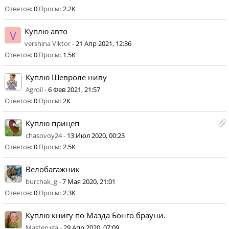
Ответов:
0
Просм:
2.2K
Куплю авто
V
vershina Viktor -
21 Апр 2021, 12:36
Ответов:
0
Просм:
1.5K
Куплю Шевроле ниву
Agroil -
6 Фев 2021, 21:57
Ответов:
0
Просм:
2K
Куплю прицеп
chasovoy24 -
13 Июл 2020, 00:23
Ответов:
0
Просм:
2.5K
Велобагажник
burchak_g -
7 Мая 2020, 21:01
Ответов:
0
Просм:
2.3K
Куплю книгу по Мазда Бонго брауни.
Masteruga -
29 Апр 2020, 07:09