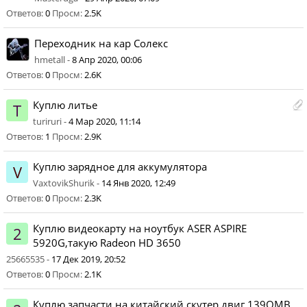
Ответов:
0
Просм:
2.5K
Переходник на кар Солекс
hmetall -
8 Апр 2020, 00:06
Ответов:
0
Просм:
2.6K
Куплю литье
T
turiruri -
4 Мар 2020, 11:14
Ответов:
1
Просм:
2.9K
Куплю зарядное для аккумулятора
V
VaxtovikShurik -
14 Янв 2020, 12:49
Ответов:
0
Просм:
2.3K
Куплю видеокарту на ноутбук ASER ASPIRE
2
5920G,такую Radeon HD 3650
25665535 -
17 Дек 2019, 20:52
Ответов:
0
Просм:
2.1K
Куплю запчасти на китайский скутер двиг 139QMB