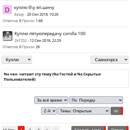
куплю б\у яп.шину
D
dasay -
20 Сен 2018, 10:26
Ответов:
0
Просм:
1.6K
Куплю пятуюпередачу corolla 100
ZeT252 -
12 Сен 2018, 22:29
Ответов:
0
Просм:
2K
%s чел. читают эту тему (%s Гостей и %s Скрытых
Пользователей)
Создать тему
Опрос
16 Стр.
1
2
3
>
»