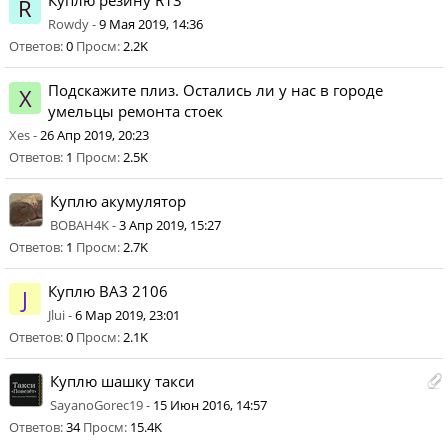
Куплю резину R13
R
Rowdy -
9 Мая 2019, 14:36
Ответов:
0
Просм:
2.2K
Подскажите плиз. Остались ли у нас в городе
X
умельцы ремонта стоек
Xes -
26 Апр 2019, 20:23
Ответов:
1
Просм:
2.5K
Куплю акумулятор
BOBAH4K -
3 Апр 2019, 15:27
Ответов:
1
Просм:
2.7K
Куплю ВАЗ 2106
J
Jlui -
6 Мар 2019, 23:01
Ответов:
0
Просм:
2.1K
Куплю шашку такси
SayanoGorec19 -
15 Июн 2016, 14:57
Ответов:
34
Просм:
15.4K