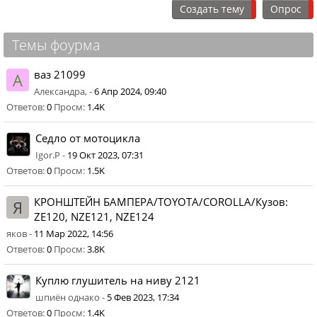
Создать тему
Опрос
Темы фоурма
ваз 21099
А
Александра, -
6 Апр 2024, 09:40
Ответов:
0
Просм:
1.4K
Седло от мотоцикла
Igor.P -
19 Окт 2023, 07:31
Ответов:
0
Просм:
1.5K
КPOНШТЕЙH БAMПEРA/TОYОTA/CОROLLA/Кузoв:
Я
ZE120, NZЕ121, NZЕ124
яков -
11 Мар 2022, 14:56
Ответов:
0
Просм:
3.8K
Куплю глушитель на ниву 2121
шпиён однако -
5 Фев 2023, 17:34
Ответов:
0
Просм:
1.4K