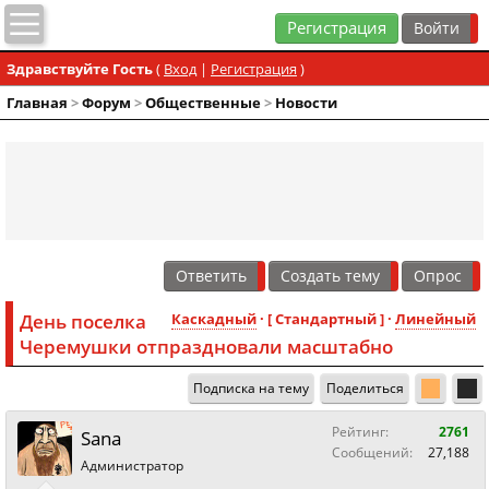
Регистрация
Здравствуйте Гость
(
Вход
|
Регистрация
)
Главная
>
Форум
>
Общественные
>
Новости
Ответить
Создать тему
Опрос
День поселка
Каскадный
· [ Стандартный ] ·
Линейный
Черемушки отпраздновали масштабно
Подписка на тему
Поделиться
Рейтинг:
2761
Sana
Сообщений:
27,188
Администратор