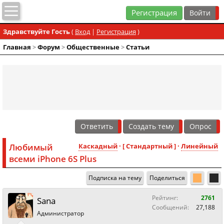
Регистрация
Здравствуйте Гость
(
Вход
|
Регистрация
)
Главная
>
Форум
>
Общественные
>
Статьи
Ответить
Создать тему
Опрос
Любимый
Каскадный
· [ Стандартный ] ·
Линейный
всеми iPhone 6S Plus
Подписка на тему
Поделиться
Рейтинг:
2761
Sana
Сообщений:
27,188
Администратор