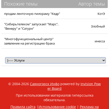
Похожие темы
Автор темы
продам ленточную пилораму "Кедр"
КотЭ
"Сибирьтелеком" запускает "Марс",
Злобный
"Венеру" и "Сатурн"
"Многофункциональный центр"
инесса
заявление на регистрацию брака
© 2004-2026
Саяногорск Инфо
powered by
Invision Pow
er Board
При использовании материалов гиперссылка
обязательна.
Правила сайта
|
Использование cookie
|
Реклама на