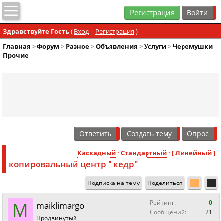
Регистрация
Здравствуйте Гость
(
Вход
|
Регистрация
)
Главная
>
Форум
>
Разное
>
Объявления
>
Услуги
>
Черемушки
Прочие
Ответить
Создать тему
Опрос
Каскадный
·
Стандартный
· [ Линейный ]
копировальный центр " кедр"
Подписка на тему
Поделиться
M
Рейтинг:
0
maiklimargo
Сообщений:
21
Продвинутый