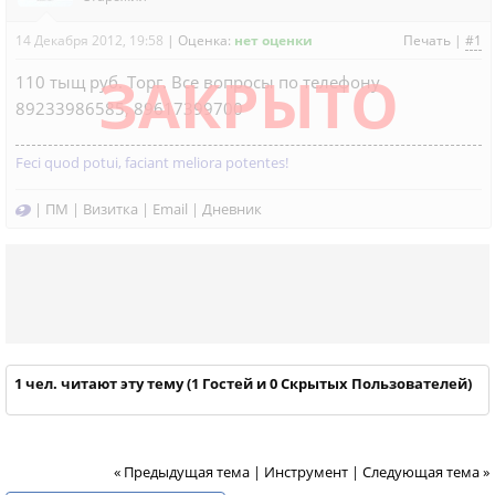
14 Декабря 2012, 19:58
|
Оценка:
нет оценки
Печать
|
#1
ЗАКРЫТО
110 тыщ руб. Торг. Все вопросы по телефону
89233986585, 89617399700
Feci quod potui, faciant meliora potentes!
|
ПМ
|
Визитка
|
Email
|
Дневник
1 чел. читают эту тему (1 Гостей и 0 Скрытых Пользователей)
« Предыдущая тема
|
Инструмент
|
Следующая тема »