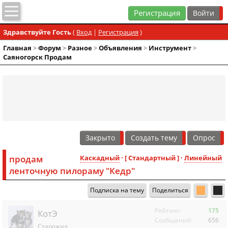
Регистрация
Здравствуйте Гость
(
Вход
|
Регистрация
)
Главная
>
Форум
>
Разное
>
Объявления
>
Инструмент
>
Саяногорск Продам
Закрыто
Создать тему
Опрос
продам
Каскадный
· [ Стандартный ] ·
Линейный
ленточную пилораму "Кедр"
Подписка на тему
Поделиться
Рейтинг:
175
КотЭ
Сообщений:
656
Старожил