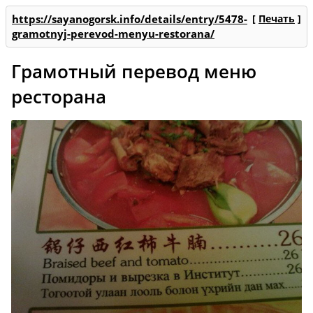
https://sayanogorsk.info/details/entry/5478-
[
Печать
]
gramotnyj-perevod-menyu-restorana/
Грамотный перевод меню
ресторана