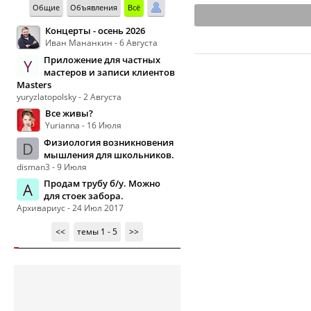
Общие
Объявления
Всё
Концерты - осень 2026
Иван Мананкин - 6 Августа
Приложение для частных
Y
мастеров и записи клиентов
Masters
yuryzlatopolsky - 2 Августа
Все живы?
Yurianna - 16 Июля
Физиология возникновения
D
мышления для школьников.
disman3 - 9 Июля
Продам трубу б/у. Можно
А
для стоек забора.
Архивариус - 24 Июл 2017
<<
темы 1 - 5
>>