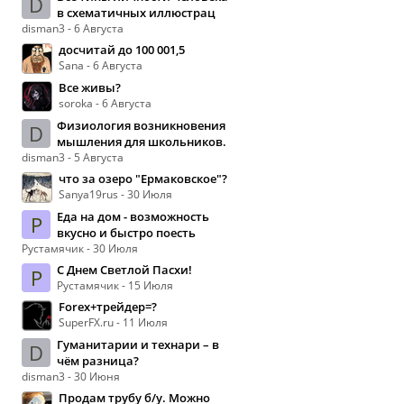
D
в схематичных иллюстрац
disman3 - 6 Августа
досчитай до 100 001,5
Sana - 6 Августа
Все живы?
soroka - 6 Августа
Физиология возникновения
D
мышления для школьников.
disman3 - 5 Августа
что за озеро "Ермаковское"?
Sanya19rus - 30 Июля
Еда на дом - возможность
Р
вкусно и быстро поесть
Рустамячик - 30 Июля
С Днем Светлой Пасхи!
Р
Рустамячик - 15 Июля
Forex+трейдер=?
SuperFX.ru - 11 Июля
Гуманитарии и технари – в
D
чём разница?
disman3 - 30 Июня
Продам трубу б/у. Можно