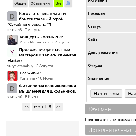
Активен в
Общие
Объявления
Всё
Кого люто ненавидит и
Посещал
D
боится главный герой
"Сужебного романа"?!
Статус
disman3 - 7 Августа
Концерты - осень 2026
Сайт
Иван Мананкин - 6 Августа
Приложение для частных
Y
День рождения
мастеров и записи клиентов
Masters
Откуда
yuryzlatopolsky - 2 Августа
Все живы?
Yurianna - 16 Июля
Увлечения
Физиология возникновения
D
мышления для школьников.
Найти темы
Най
disman3 - 9 Июля
<<
темы 1 - 5
>>
Обо мне
Пользователь не пожелал 
Дополнительная