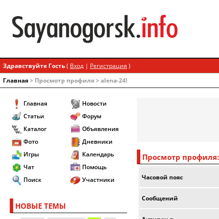
Здравствуйте Гость
(
Вход
|
Регистрация
)
Главная
> Просмотр профиля > alena-24!
Главная
Новости
Статьи
Форум
Каталог
Объявления
Фото
Дневники
Игры
Календарь
Просмотр профиля: 
Чат
Помощь
Часовой пояс
Поиск
Участники
Сообщений
НОВЫЕ ТЕМЫ