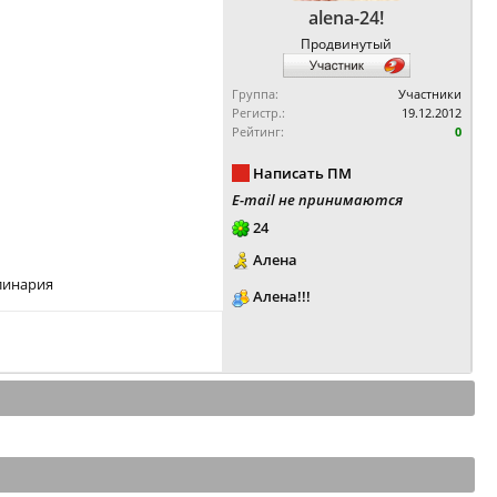
alena-24!
Продвинутый
Группа:
Участники
Регистр.:
19.12.2012
Рейтинг:
0
Написать ПМ
E-mail не принимаются
24
Алена
улинария
Алена!!!