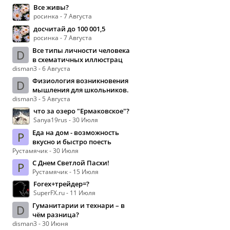
Все живы?
росинка - 7 Августа
досчитай до 100 001,5
росинка - 7 Августа
Все типы личности человека
D
в схематичных иллюстрац
disman3 - 6 Августа
Физиология возникновения
D
мышления для школьников.
disman3 - 5 Августа
что за озеро "Ермаковское"?
Sanya19rus - 30 Июля
Еда на дом - возможность
Р
вкусно и быстро поесть
Рустамячик - 30 Июля
С Днем Светлой Пасхи!
Р
Рустамячик - 15 Июля
Forex+трейдер=?
SuperFX.ru - 11 Июля
Гуманитарии и технари – в
D
чём разница?
disman3 - 30 Июня