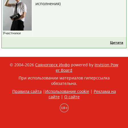
исполнения)
Участники
Цитата
© 2004-2026
Саяногорск Инфо
powered by
Invision Pow
er Board
При использовании материалов гиперссылка
обязательна.
Правила сайта
|
Использование cookie
|
Реклама на
сайте
|
О сайте