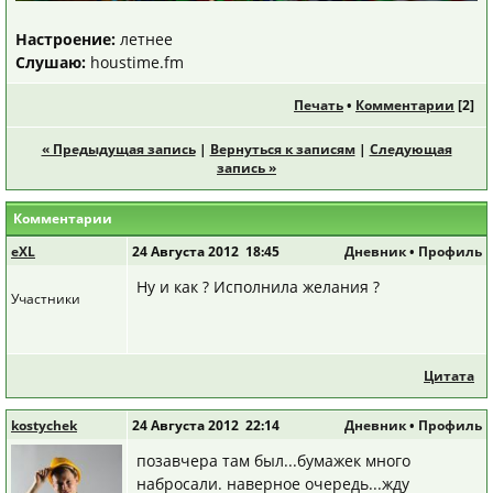
Настроение:
летнее
Слушаю:
houstime.fm
Печать
•
Комментарии
[
2
]
« Предыдущая запись
|
Вернуться к записям
|
Следующая
запись »
Комментарии
eXL
24 Августа 2012 18:45
Дневник
•
Профиль
Ну и как ? Исполнила желания ?
Участники
Цитата
kostychek
24 Августа 2012 22:14
Дневник
•
Профиль
позавчера там был...бумажек много
набросали. наверное очередь...жду