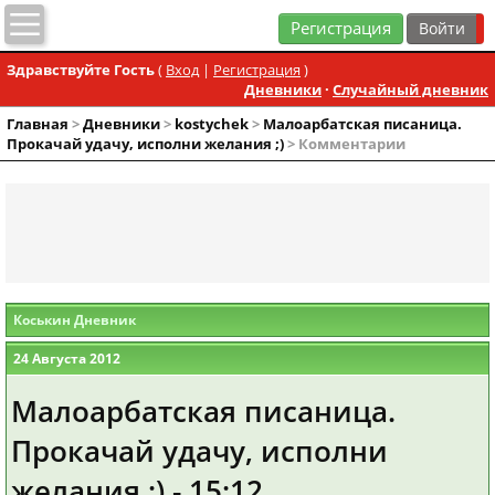
Регистрация
Здравствуйте Гость
(
Вход
|
Регистрация
)
Дневники
·
Случайный дневник
Главная
>
Дневники
>
kostychek
>
Малоарбатская писаница.
Прокачай удачу, исполни желания ;)
> Комментарии
Коськин Дневник
24 Августа 2012
Малоарбатская писаница.
Прокачай удачу, исполни
желания ;) - 15:12