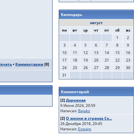
Календарь
август
пн
вт
ср
чт
пт
сб
вс
1
2
3
4
5
6
7
8
9
10
11
12
13
14
15
16
17
18
19
20
21
22
23
Печать
•
Комментарии
[
0
]
24
25
26
27
28
29
30
31
Комментарий
[2]
Дорожная
9 Июня 2024, 20:59
Написал:
Bajako
[2]
О жизни в странах Ск...
26 Декабря 2018, 20:45
Написал:
Esquire