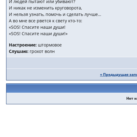
И людей пытают или убивают?
И никак не изменить круговорота,
И нельзя узнать, помочь и сделать лучше…
А во мне все рвется к свету кто-то:
«SOS! Спасите наши души!
«SOS! Спасите наши души!»
Настроение:
штормовое
Слушаю:
грохот волн
« Предыдущая зап
Нет 