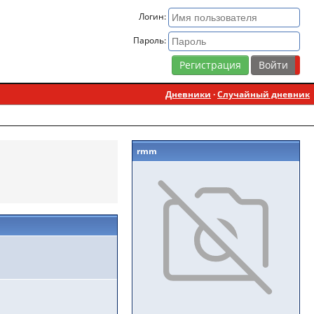
Логин:
Пароль:
Регистрация
Дневники
·
Случайный дневник
rmm