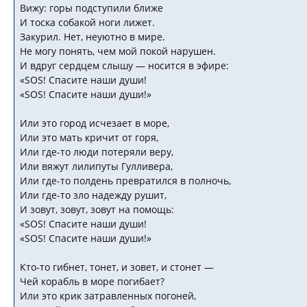
Вижу: горы подступили ближе
И тоска собакой ноги лижет.
Закурил. Нет, неуютно в мире.
Не могу понять, чем мой покой нарушен.
И вдруг сердцем слышу — носится в эфире:
«SOS! Спасите наши души!
«SOS! Спасите наши души!»
Или это город исчезает в море,
Или это мать кричит от горя,
Или где-то люди потеряли веру,
Или вяжут лилипуты Гулливера,
Или где-то полдень превратился в полночь,
Или где-то зло надежду рушит,
И зовут, зовут, зовут на помощь:
«SOS! Спасите наши души!
«SOS! Спасите наши души!»
Кто-то гибнет, тонет, и зовет, и стонет —
Чей корабль в море погибает?
Или это крик затравленных погоней,