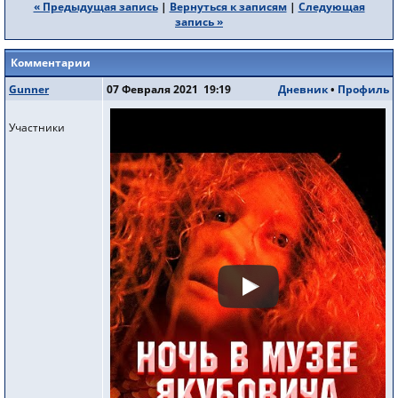
« Предыдущая запись
|
Вернуться к записям
|
Следующая
запись »
Комментарии
Gunner
07 Февраля 2021 19:19
Дневник
•
Профиль
Участники