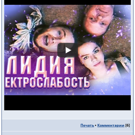
Печать
•
Комментарии
[
6
]