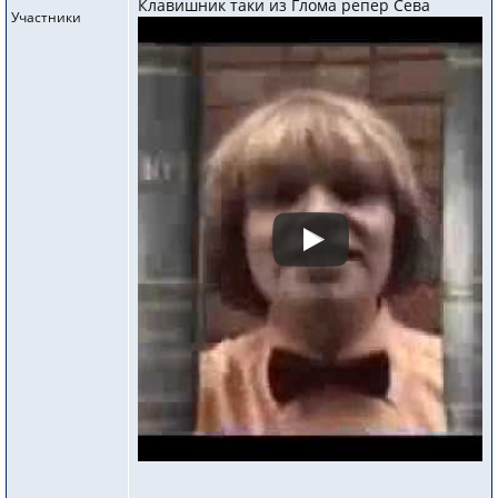
Клавишник таки из Глома репер Сева
Участники