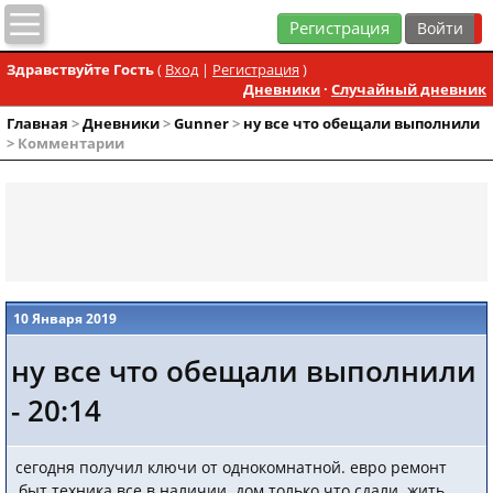
Регистрация
Здравствуйте Гость
(
Вход
|
Регистрация
)
Дневники
·
Случайный дневник
Главная
>
Дневники
>
Gunner
>
ну все что обещали выполнили
> Комментарии
10 Января 2019
ну все что обещали выполнили
- 20:14
сегодня получил ключи от однокомнатной. евро ремонт
,быт.техника все в наличии. дом только что сдали. жить