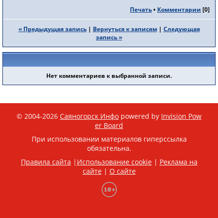
Печать
•
Комментарии
[
0
]
« Предыдущая запись
|
Вернуться к записям
|
Следующая
запись »
Нет комментариев к выбранной записи.
© 2004-2026
Саяногорск Инфо
powered by
Invision Pow
er Board
При использовании материалов гиперссылка
обязательна.
Правила сайта
|
Использование cookie
|
Реклама на
сайте
|
О сайте