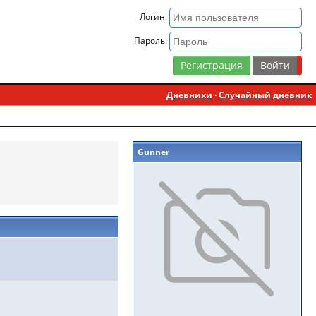
Логин:
Пароль:
Регистрация
Дневники
·
Случайный дневник
Gunner