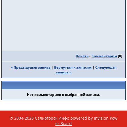
Печать
•
Комментарии
[
0
]
« Предыдущая запись
|
Вернуться к записям
|
Следующая
запись »
Нет комментариев к выбранной записи.
© 2004-2026
Саяногорск Инфо
powered by
Invision Pow
er Board