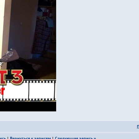
ись
|
Вернуться к записям
|
Следующая запись »