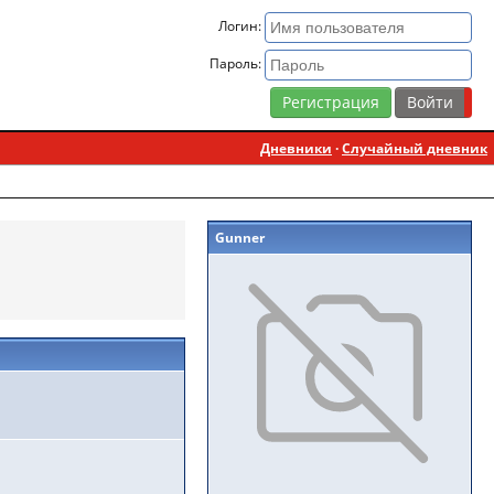
Логин:
Пароль:
Регистрация
Дневники
·
Случайный дневник
Gunner