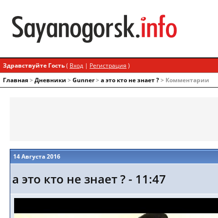
Здравствуйте Гость
(
Вход
|
Регистрация
)
Главная
>
Дневники
>
Gunner
>
а это кто не знает ?
> Комментарии
14 Августа 2016
а это кто не знает ? - 11:47